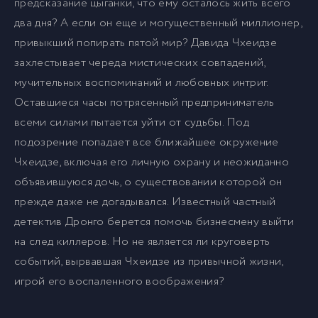
предсказание цыганки, что ему осталось жить всего
два дня? А если он еще и могущественный миллионер,
привыкший попирать пятой мир? Давида Чхеидзе
захлестывает череда мистических совпадений,
мучительных воспоминаний и любовных интриг.
Оставшиеся часы потрясенный предприниматель
всеми силами пытается уйти от судьбы. Под
подозрение попадает все ближайшее окружение
Чхеидзе, включая его личную охрану и неожиданно
объявившуюся дочь, о существовании которой он
прежде даже не догадывался. Известный частный
детектив Дронго берется помочь бизнесмену выйти
на след киллеров. Но не является ли круговерть
событий, вырвавшая Чхеидзе из привычной жизни,
игрой его воспаленного воображения?