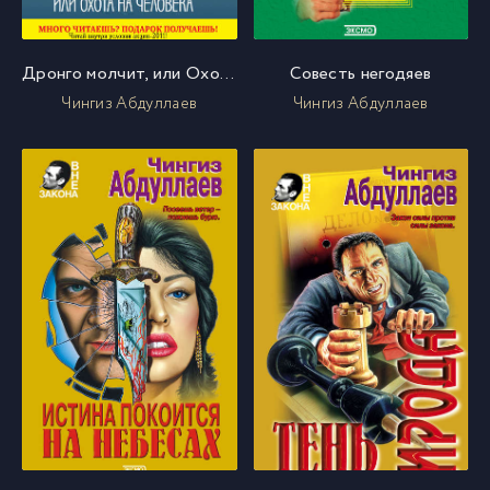
Дронго молчит, или Охота на человека
Совесть негодяев
Чингиз Абдуллаев
Чингиз Абдуллаев