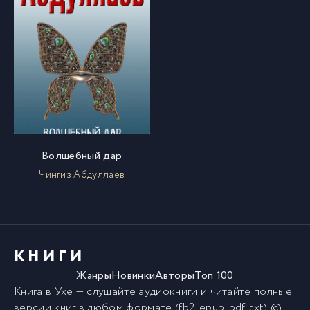
Волшебный дар
Чингиз Абдуллаев
КНИГИ
Жанры
Новинки
Авторы
Топ 100
Книга в Ухе
— слушайте аудиокниги и читайте полные
версии
книг
в любом формате (fb2, epub, pdf, txt) ©