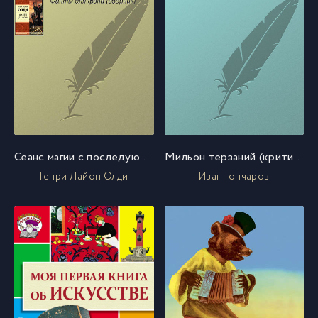
Сеанс магии с последующим разоблачением, или Секстет для эстетов
Мильон терзаний (критический этюд)
Генри Лайон Олди
Иван Гончаров