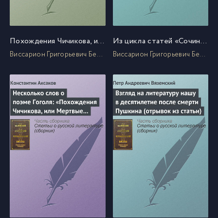
Похождения Чичикова, или Мертвые души
Из цикла статей «Сочинения Александра Пушкина». Статья девятая. «Евгений Онегин» (окончание)
Виссарион Григорьевич Белинский
Виссарион Григорьевич Белинский