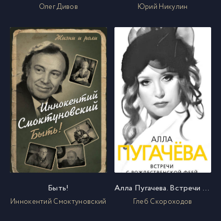
Олег Дивов
Юрий Никулин
Быть!
Алла Пугачева. Встречи с рождественской феей
Иннокентий Смоктуновский
Глеб Скороходов