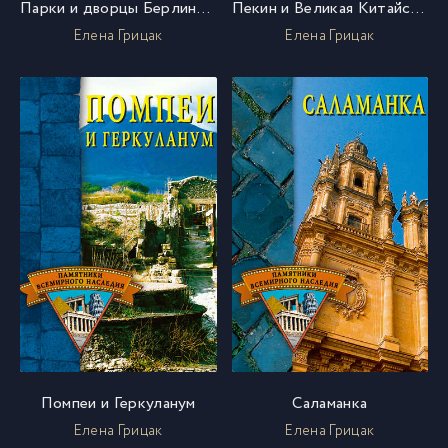
Парки и дворцы Берлина и Потсдама
Пекин и Великая Китайская стена
Елена Грицак
Елена Грицак
Помпеи и Геркуланум
Саламанка
Елена Грицак
Елена Грицак