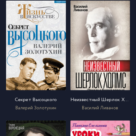
Секрет Высоцкого
Неизвестный Шерлок Холмс. Помни о белой вороне
Валерий Золотухин
Василий Ливанов