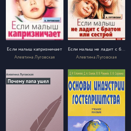
Если малыш капризничает
Если малыш не ладит с братом или сестрой
Алевтина Луговская
Алевтина Луговская