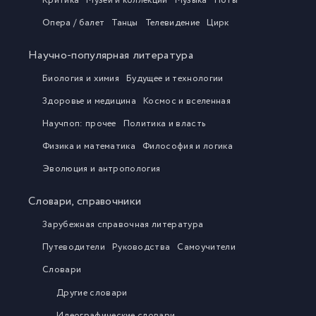
Критика
Музеи и коллекции
Музыка
Ноты
Опера / балет
Танцы
Телевидение
Цирк
Научно-популярная литература
Биология и химия
Будущее и технологии
Здоровье и медицина
Космос и вселенная
Научпоп: прочее
Политика и власть
Физика и математика
Философия и логика
Эволюция и антропология
Словари, справочники
Зарубежная справочная литература
Путеводители
Руководства
Самоучители
Словари
Другие словари
Идеографические словари