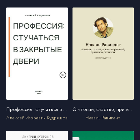
Профессия: стучаться в закрытые двери
О чтении, счастье, принятии решений, привычках, честности и многом другом
Алексей Игоревич Кудряшов
Наваль Равикант