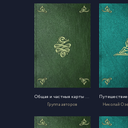
Общая и частныя карты принадлежащия к Краткому землеописанию Российскаго государства
Группа авторов
Николай Оз