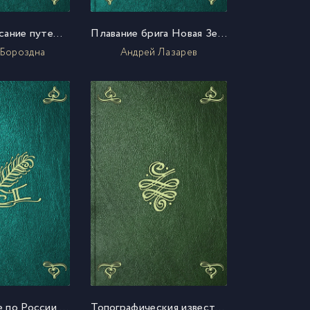
Краткое описание путешествия российско-императорскаго посольства в Персию в 1817 году
Плавание брига Новая Земля под начальством флота лейтенанта А. Лазарева в 1819 году
 Бороздна
Андрей Лазарев
Путешествие по России для изследования трех царств естества. Ч. 1
Топографическия известия служащия для полнаго географическаго описания Российской империи