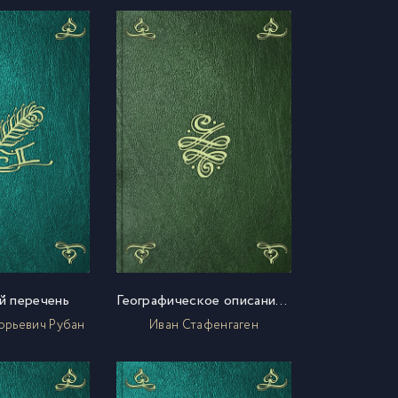
 перечень
Географическое описание реки Волги от Твери до Дмитревска для путешествия ея императорскаго величества по оной реке
орьевич Рубан
Иван Стафенгаген