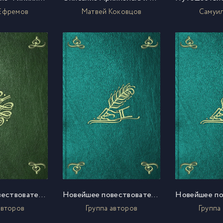
Ефремов
Матвей Коковцов
Самуил
Новейшее повествовательное землеописание всех четырех частей света. Ч. 2
Новейшее повествовательное землеописание всех четырех частей света. Ч. 3
авторов
Группа авторов
Группа