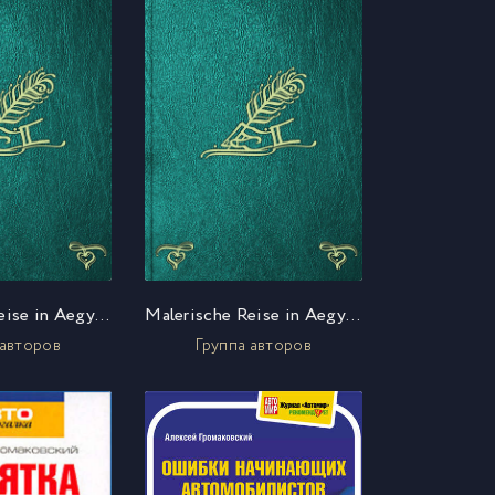
Malerische Reise in Aegypten und Syrien ?ber Constantinopel nach Griechenland, Dalmatien, Illyrien, Neapel und Sicilien. Bd. 4
Malerische Reise in Aegypten und Syrien ?ber Constantinopel nach Griechenland, Dalmatien, Illyrien, Neapel und Sicilien. Bd. 3
 авторов
Группа авторов