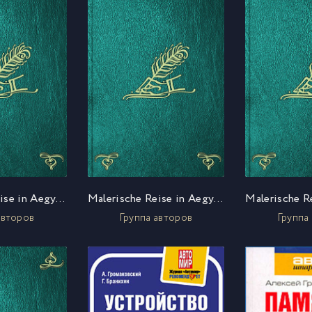
Malerische Reise in Aegypten und Syrien ?ber Constantinopel nach Griechenland, Dalmatien, Illyrien, Neapel und Sicilien. Bd. 1
Malerische Reise in Aegypten und Syrien ?ber Constantinopel nach Griechenland, Dalmatien, Illyrien, Neapel und Sicilien. Bd. 2
авторов
Группа авторов
Группа