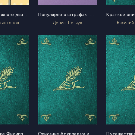
Правила дорожного движения Российской федерации 2010 по состоянию на 1 января 2010 г.
Популярно о штрафах: ЖКХ, ГИБДД, кредиты, ипотека, за курение, налоги, кадры, автоштрафы, административные, арбитраж
в авторов
Денис Шевчук
Василий
Странствование Филиппа Ефремова в Киргизской степи, Бухарии, Хиве, Персии, Тибете и Индии ивозвращение его оттуда чрез Англию в Россию
Описание Архипелага и Варварийскаго берега