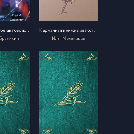
Экстремальное автовождение.Секреты и советы
Карманная книжка автолюбителя
 Бранихин
Илья Мельников