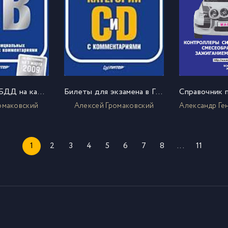
Экзамен в ГИБДД на категории А, В. 40 новых официальных билетов с комментариями
Билеты для экзамена в ГИБДД с комментариями. Категории С и D
омаковский
Алексей Громаковский
1
2
3
4
5
6
7
8
...
11