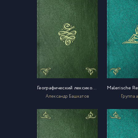
Географический лексикон для приискивания на картах по градусам широты и долготы
Александр Башкатов
Группа 