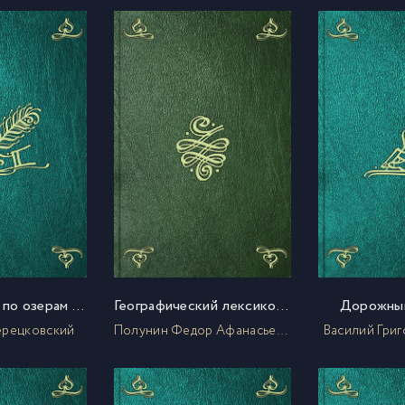
Путешествие по озерам Ладожскому и Онежскому
Географический лексикон Российскаго государства
Дорожный
ерецковский
Полунин Федор Афанасьевич
Василий Григ