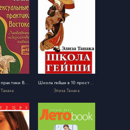
Сексуальные практики Востока. Любовное искусство гейши
Школа гейши в 10 простых уроках
 Танака
Элиза Танака