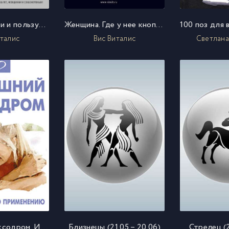
Женщина. Бери и пользуйся
Женщина. Где у нее кнопка?
италис
Вис Виталис
Светлана
Домашний сексодром. Инструкция по применению
Близнецы (21.05 – 20.06)
Стрелец (23