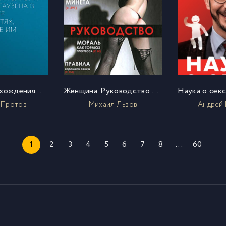
Любовные похождения барона фон Мюнхгаузена в России и ее окрестностях, описанные им самим
Женщина. Руководство продвинутого пользователя
 Протов
Михаил Львов
Андрей 
1
2
3
4
5
6
7
8
...
60