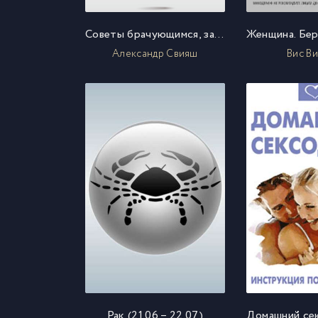
Советы брачующимся, забракованным и страстно желающим забраковаться
Александр Свияш
Вис В
Рак (21.06 – 22.07)