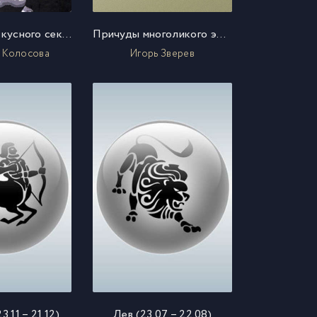
100 поз для вкусного секса
Причуды многоликого эроса
 Колосова
Игорь Зверев
.11 – 21.12)
Лев (23.07 – 22.08)