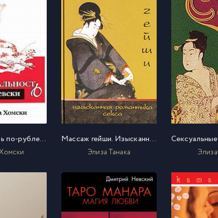
Сексуальность по-рублевски
Массаж гейши. Изысканная романтика секса
 Хомски
Элиза Танака
Элиза