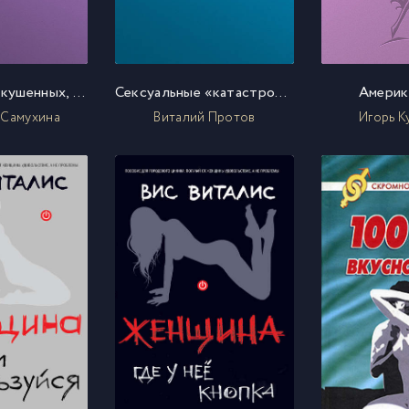
Искусство искушенных, или Все об оральных ласках
Сексуальные «катастрофы» и как их избежать
Америк
 Самухина
Виталий Протов
Игорь К