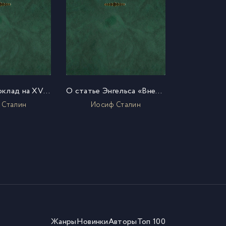
Отчетный доклад на XVIII съезде партии о работе ЦК ВКП(б)
О статье Энгельса «Внешняя политика русского царизма» (письмо членам Политбюро ЦК ВКП(б))
 Сталин
Иосиф Сталин
Жанры
Новинки
Авторы
Топ 100