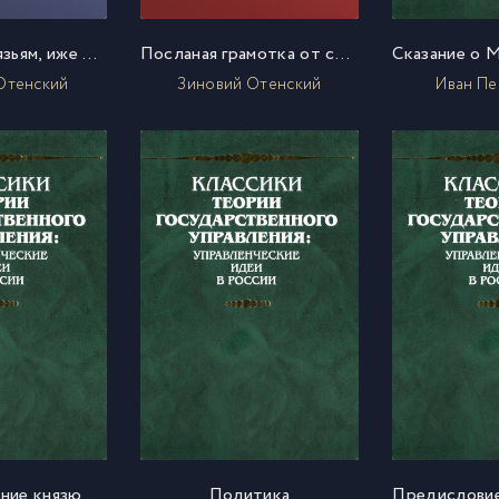
Наказание князьям, иже дают волость и суд небогобойным и лукавым мужам
Посланая грамотка от старца Зиновия Отенского монастыря ис пустыни к государеву великого князя дьяку Якову Шишкину
Отенский
Зиновий Отенский
Иван Пе
Первое послание князю А.М. Курбскому
Политика