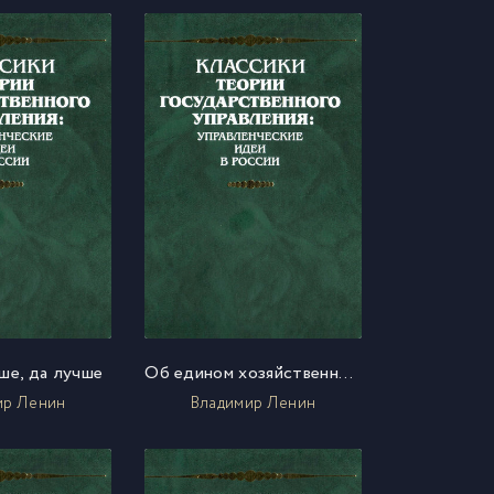
ше, да лучше
Об едином хозяйственном плане
ир Ленин
Владимир Ленин