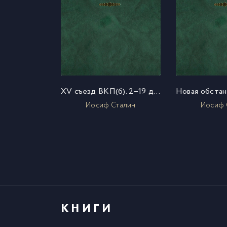
XV съезд ВКП(б). 2–19 декабря 1921 г. Политический отчет Центрального Комитета
Иосиф Сталин
Иосиф 
КНИГИ