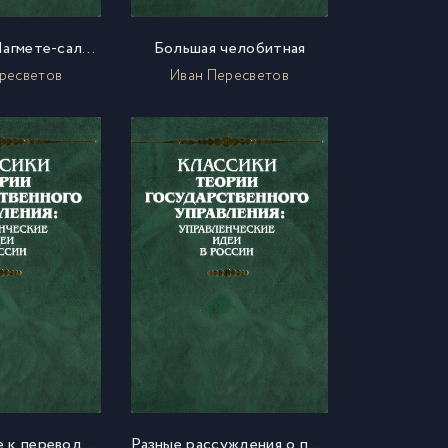
Сказание о Магмете-салтане
Большая челобитная
ресветов
Иван Пересветов
Предисловие к переводу книги Мозера «Государь и министр»
Разные рассуждения о правлении