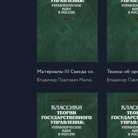
Материалы III Съезда совнархозов. Пленарное заседание 24 января
Владимир Павлович Милютин