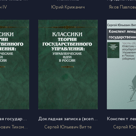
н IV
Юрий Крижанич
Яков Павлов
Монархическая государственность (извлечения)
Докладная записка (всеподданнейший доклад) министра финансов С.Ю. Витте Николаю II
Лев Александрович Тихомиров
Сергей Юльевич Витте
Сергей Юл