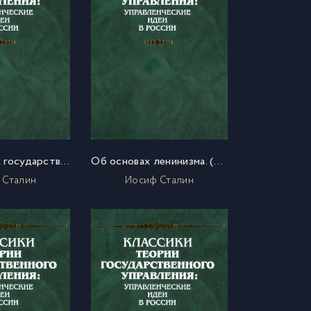
О проблемах государственного управления (из выступлений на партийных и хозяйственных мероприятиях). Речь при открытии I Всероссийского совещания ответственных работников РКИ
Об основах ленинизма. (Лекции, читанные в Свердловском университете)
 Сталин
Иосиф Сталин