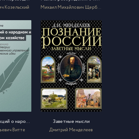
ич Козельский
Михаил Михайлович Щербатов
Конспект лекций о народном и государственном хозяйстве
Заветные мысли
ьевич Витте
Дмитрий Менделеев