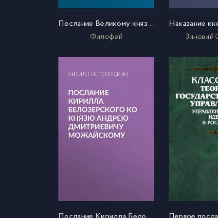
Послание Великому князю Василию
Филофей
Зиновий 
Послание Кирилла Белозерского ко князю Андрею Дмитриевичу Можайскому