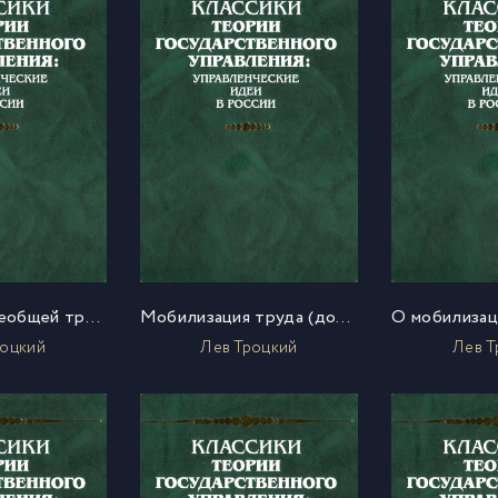
Переход к всеобщей трудовой повинности в связи с милиционной системой (тезисы)
Мобилизация труда (доклад на объединенном заседании III Съезда совнархозов и Московского совета раб. и кр. депутатов)
роцкий
Лев Троцкий
Лев Т