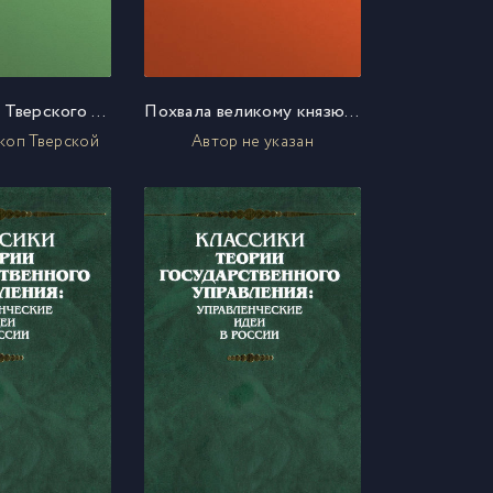
Наставление Тверского епископа Семена
Похвала великому князю Ивану Даниловичу Калите из «Сийского евангелия»
коп Тверской
Автор не указан