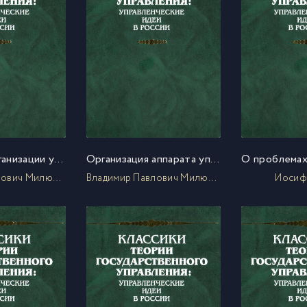
Тезисы об организации управления хозяйственной жизнью (по докладу т. Милютина В.П.)
Организация аппарата управления народным хозяйством
Владимир Павлович Милютин
Владимир Павлович Милютин
Иосиф