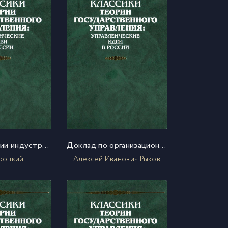
О мобилизации индустриального пролетариата, трудовой повинности, милитаризации хозяйства и применении воинских частей для хозяйственных нужд (тезисы ЦК РКП)
Доклад по организационному вопросу на Пленуме 20 сентября 1918 г.
роцкий
Алексей Иванович Рыков