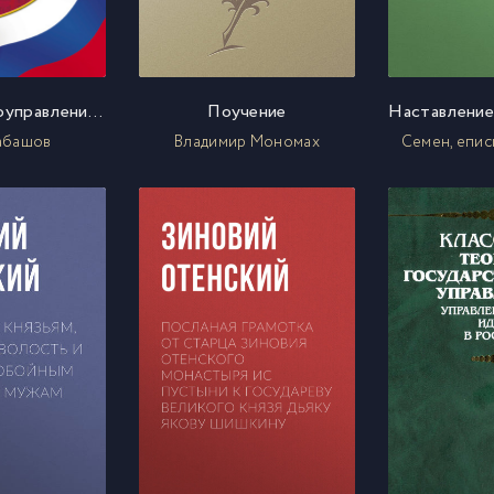
Местное самоуправление в Российской Федерации. Учебное пособие
Поучение
Кабашов
Владимир Мономах
Семен, епис