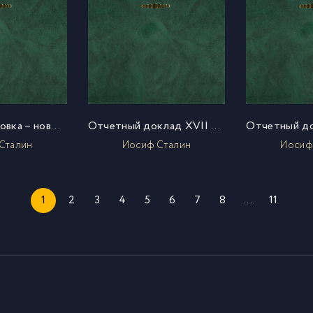
Новая обстановка – новые задачи хозяйственного строительства. (Речь на совещании хозяйственников)
Отчетный доклад XVII съезду партии о работе ЦК ВКП(б)
Сталин
Иосиф Сталин
Иосиф
1
2
3
4
5
6
7
8
...
11