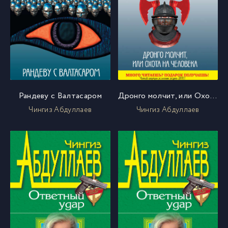
Рандеву с Валтасаром
Дронго молчит, или Охота на человека
Чингиз Абдуллаев
Чингиз Абдуллаев