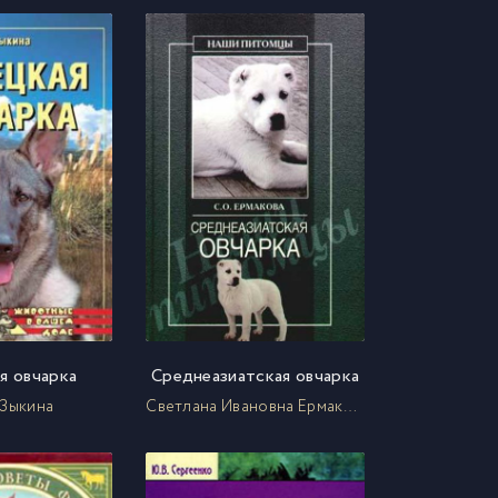
я овчарка
Среднеазиатская овчарка
 Зыкина
Светлана Ивановна Ермакова