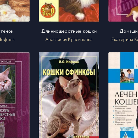
отенок
Длинношерстные кошки
Домашн
Иофина
Анастасия Красичкова
Екатерина К