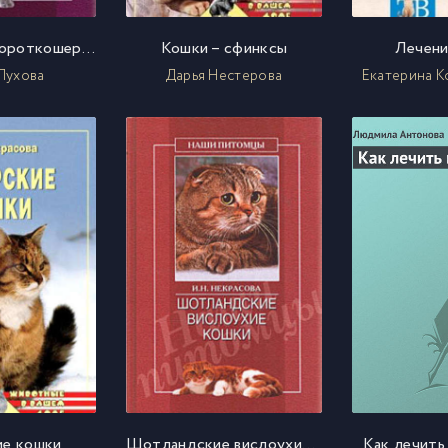
Британские короткошерстные кошки
Кошки – сфинксы
Лечени
Пухова
Дарья Нестерова
Екатерина К
ие кошки
Шотландские вислоухие кошки
Как лечить