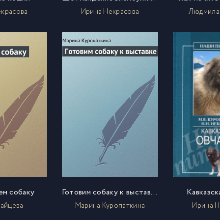
екрасова
Ирина Некрасова
Людмила
ем собаку
Готовим собаку к выставке
Кавказск
Зайцева
Марина Куропаткина
Ирина Н