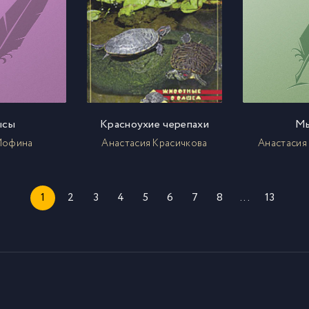
ысы
Красноухие черепахи
М
Иофина
Анастасия Красичкова
Анастасия
1
2
3
4
5
6
7
8
...
13