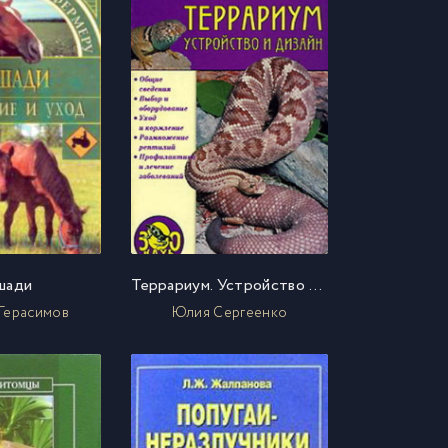
шади
Террариум. Устройство и дизайн
Герасимов
Юлия Сергеенко