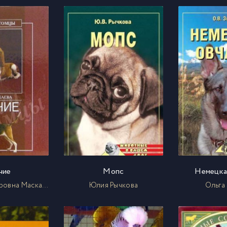
чие
Мопс
Немецка
Юлия Владимировна Маскаева
Юлия Рычкова
Ольга