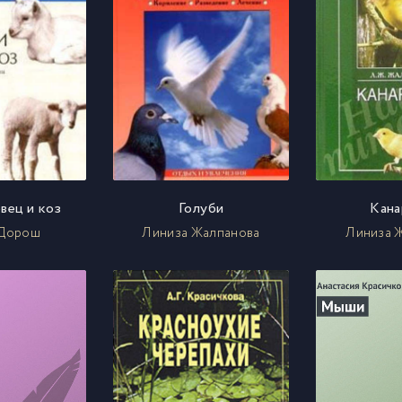
вец и коз
Голуби
Кана
 Дорош
Линиза Жалпанова
Линиза 