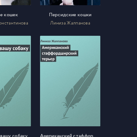
е кошек
Персидские кошки
онстантинова
Линиза Жалпанова
 вашу собаку
Американский стаффордширский терьер