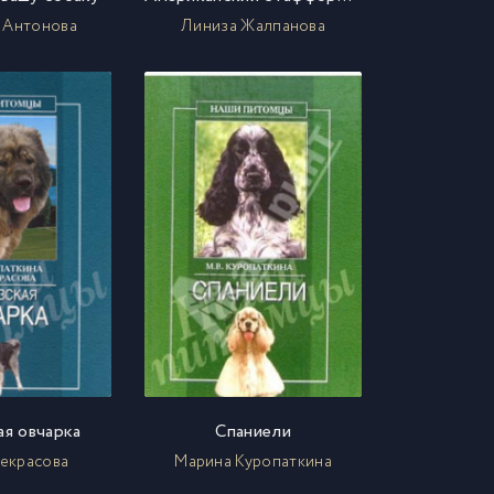
 Антонова
Линиза Жалпанова
ая овчарка
Спаниели
екрасова
Марина Куропаткина