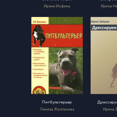
Ирина Иофина
Ирина Н
Питбультерьер
Дрессиру
Линиза Жалпанова
Ирина 