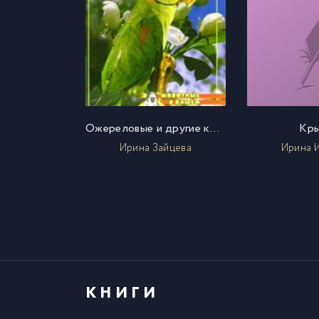
Ожереловые и другие кольчатые попугаи
Кр
Ирина Зайцева
Ирина 
КНИГИ