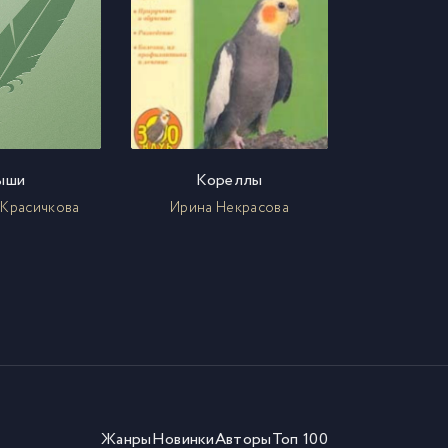
ыши
Кореллы
 Красичкова
Ирина Некрасова
Жанры
Новинки
Авторы
Топ 100