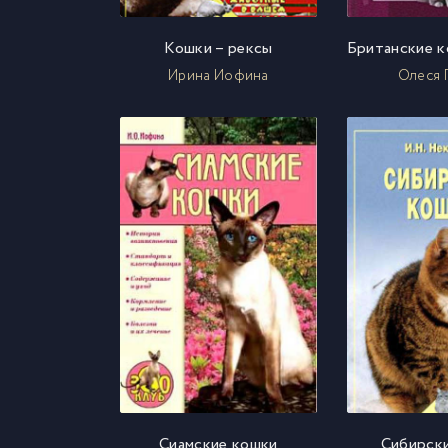
Кошки – рексы
Ирина Иофина
Олеся 
Сиамские кошки
Сибирск