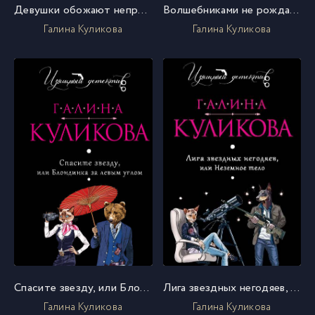
Девушки обожают неприятности, или Рукопашная с купидоном
Волшебниками не рождаются, или Вуду для «чайников»
Галина Куликова
Галина Куликова
Спасите звезду, или Блондинка за левым углом
Лига звездных негодяев, или Неземное тело
Галина Куликова
Галина Куликова