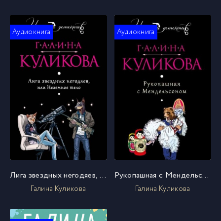
Аудиокнига
Аудиокнига
Лига звездных негодяев, или Неземное тело
Рукопашная с Мендельсоном
Галина Куликова
Галина Куликова