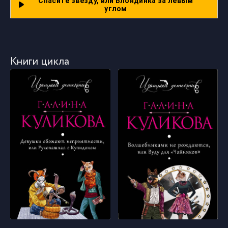
Спасите звезду, или Блондинка за левым
углом
Книги цикла