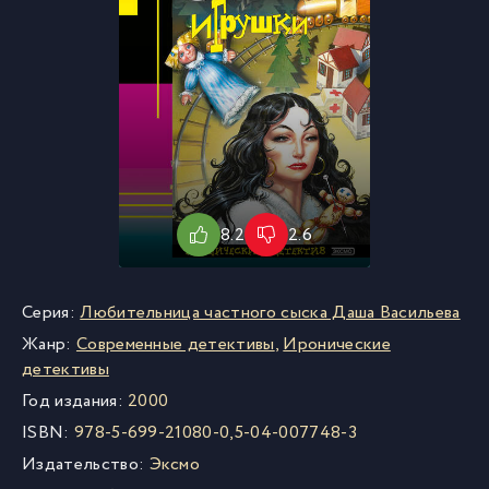
8.2
2.6
Серия:
Любительница частного сыска Даша Васильева
Жанр:
Современные детективы
,
Иронические
детективы
Год издания:
2000
ISBN:
978-5-699-21080-0,5-04-007748-3
Издательство:
Эксмо