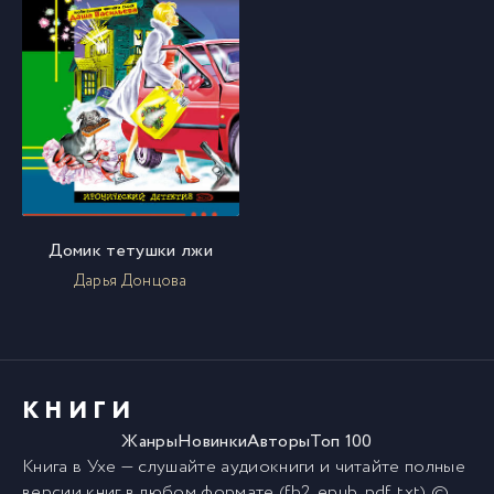
Домик тетушки лжи
Дарья Донцова
КНИГИ
Жанры
Новинки
Авторы
Топ 100
Книга в Ухе
— слушайте аудиокниги и читайте полные
версии
книг
в любом формате (fb2, epub, pdf, txt) ©