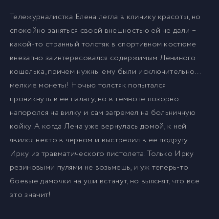
Тележурналистка Елена легла в клинику красоты, но
спокойно заняться своей внешностью ей не дали –
какой-то странный толстяк в спортивном костюме
внезапно заинтересовался содержимым Лениного
кошелька, причем нужны ему были исключительно…
мелкие монеты! Ночью толстяк попытался
проникнуть в ее палату, но в темноте позорно
напоролся на вилку и сам загремел на больничную
койку. А когда Лена уже вернулась домой, к ней
явился некто в черном и выстрелил в ее подругу
Ирку из травматического пистолета. Только Ирку
резиновыми пулями не возьмешь, и уж теперь-то
боевые дамочки на уши встанут, но выяснят, что все
это значит!