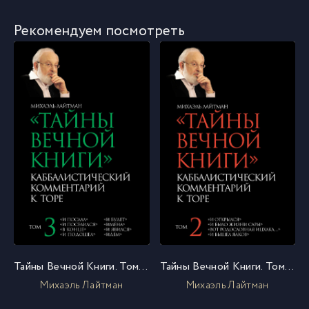
Рекомендуем посмотреть
Тайны Вечной Книги. Том 3. «И послал», «И поселился», «В конце», «И подошел», «И будет», «Имена», «И явился», «Идем»
Тайны Вечной Книги. Том 2. «И открылся», «И было жизни Сары», «Вот родословная Ицхака», «И вышел Яаков»
Михаэль Лайтман
Михаэль Лайтман