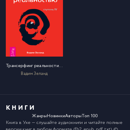
Трансерфинг реальности. Ступень IV: Управление реальностью
Вадим Зеланд
КНИГИ
Жанры
Новинки
Авторы
Топ 100
Книга в Ухе
— слушайте аудиокниги и читайте полные
версии
книг
в любом формате (fb2, epub, pdf, txt) ©