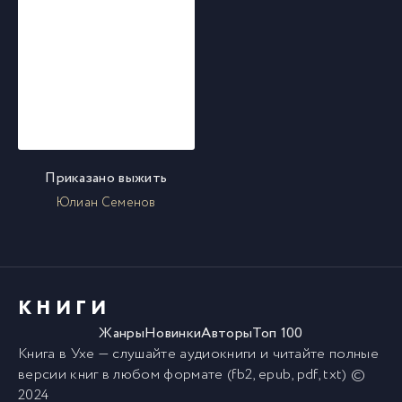
Приказано выжить
Юлиан Семенов
КНИГИ
Жанры
Новинки
Авторы
Топ 100
Книга в Ухе
— слушайте аудиокниги и читайте полные
версии
книг
в любом формате (fb2, epub, pdf, txt) ©
2024