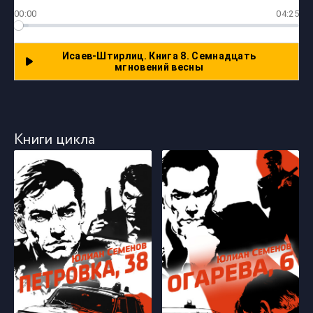
00:00
04:25
Исаев-Штирлиц. Книга 8. Семнадцать
мгновений весны
Книги цикла