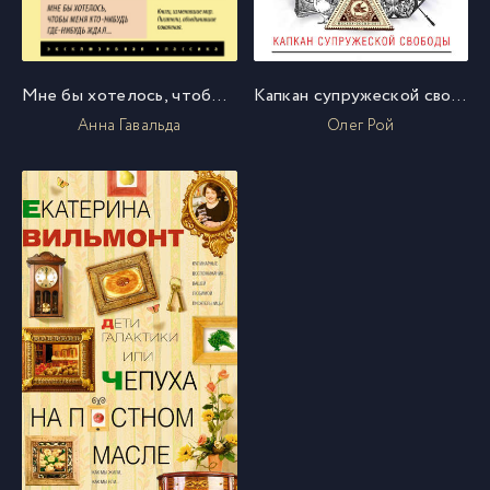
Мне бы хотелось, чтобы меня кто-нибудь где-нибудь ждал…
Капкан супружеской свободы
Анна Гавальда
Олег Рой