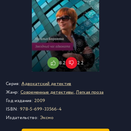
8.2
2.2
Серия:
Адвокатский детектив
Жанр:
Современные детективы
,
Легкая проза
Год издания:
2009
ISBN:
978-5-699-33566-4
Издательство:
Эксмо