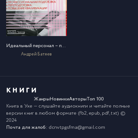
Идеальный персонал – профессиональная подготовка, переподготовка, повышение квалификации персонала
Андрей Батяев
КНИГИ
Жанры
Новинки
Авторы
Топ 100
Книга в Ухе
— слушайте аудиокниги и читайте полные
версии
книг
в любом формате (fb2, epub, pdf, txt) ©
2024
Почта для жалоб:
dcnvtpgsfma@gmail.com