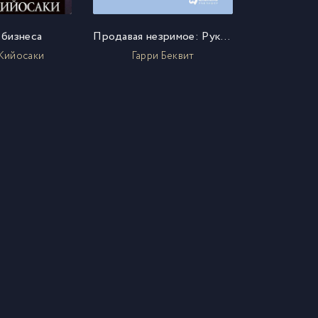
бизнеса
Продавая незримое: Руководство по современному маркетингу услуг
Кийосаки
Гарри Беквит