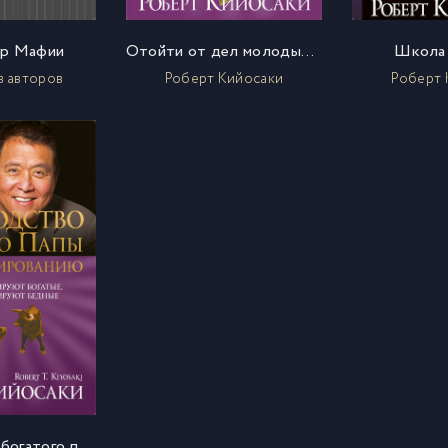
р Мафии
Отойти от дел молодым и богатым
Школа 
в авторов
Роберт Кийосаки
Роберт 
Руководство богатого папы по инвестированию