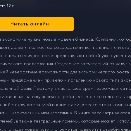
ст:
12+
Читать онлайн
 экономике нужны новые модели бизнеса. Компании, кото
ущем, должны полностью сосредоточиться на клиенте и его 
то: впечатления, которые представляют собой уже существ
мического предложения. Отделение впечатлений от услуг в
 ней невероятные возможности для экономического роста, 
ьным предложением привело к появлению нового типа эко
шленной базы. Поэтому в настоящее время зарождается но
тированная на ощущения потребителя. В ее контексте авто
ений между компанией и клиентами; вместо этого компани
енты – «зрителями» или «гостями». В книге рассматриваютс
тлений, а также театральные приемы, которые может исполь
ех, кто ищет новые пути и стремится повысить потребитель