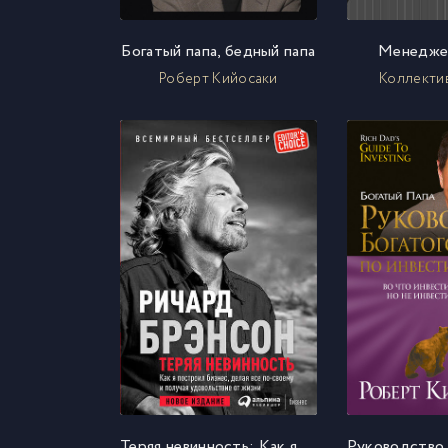
Богатый папа, бедный папа
Менедже
Роберт Кийосаки
Коллекти
Теряя невинность: Как я построил бизнес, делая все по-своему и получая удовольствие от жизни