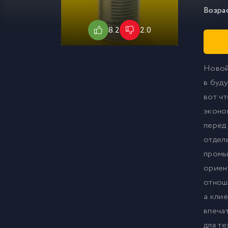
Возра
8.2
2.0
Новой
в буд
вот ч
эконо
перед
отдел
промы
ориен
отнош
а кли
впеча
для т