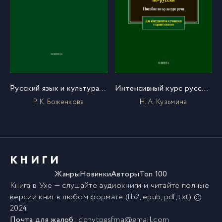
Русский язык и культура речи
Интенсивный курс русского языка. Почему так не говорят по-русски. Пособие по культуре речи
Р. К. Боженкова
Н. А. Кузьмина
КНИГИ
Жанры
Новинки
Авторы
Топ 100
Книга в Ухе
— слушайте аудиокниги и читайте полные
версии
книг
в любом формате (fb2, epub, pdf, txt) ©
2024
Почта для жалоб:
dcnvtpgsfma@gmail.com