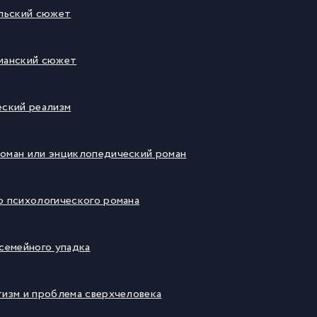
ельский сюжет
тианский сюжет
еский реализм
роман или энциклопедический роман
о психологического романа
 семейного упадка
тизм и проблема сверхчеловека