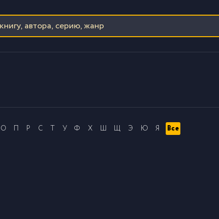
О
П
Р
С
Т
У
Ф
Х
Ш
Щ
Э
Ю
Я
Все