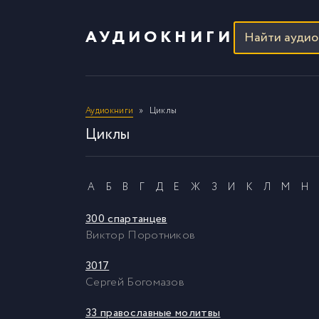
АУДИОКНИГИ
Аудиокниги
Циклы
Циклы
А
Б
В
Г
Д
Е
Ж
З
И
К
Л
М
Н
300 спартанцев
Виктор Поротников
3017
Сергей Богомазов
33 православные молитвы