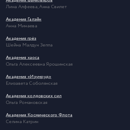
Академия фамильяров
Лина Алфеева, Анна Свилет
Академия Галэйн
Анна Минаева
Академия грёз
Шейна Малдун Зеппа
Академия хаоса
Ольга Алексеевна Ярошинская
Академия «Изумруд»
Елизавета Соболянская
Академия колдовских сил
Ольга Романовская
Академия Космического Флота
Селина Катрин