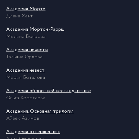
Академия Морте
Диана Хант
Академия Мортон-Раррш
Мелина Боярова
Академия нечисти
Тальяна Орлова
Академия невест
Мария Боталова
Академия оборотней нестандартные
Ольга Коротаева
Академия. Основная трилогия
Айзек Азимов
Академия отверженных
Анна Одувалова