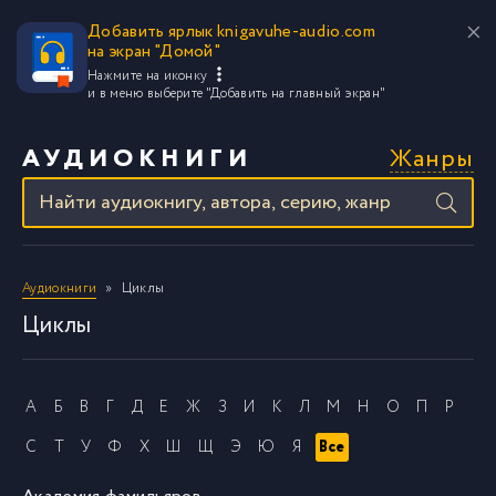
Добавить ярлык knigavuhe-audio.com
на экран "Домой"
Нажмите на иконку
и в меню выберите
"Добавить на главный экран"
Жанры
АУДИОКНИГИ
Аудиокниги
Циклы
Циклы
А
Б
В
Г
Д
Е
Ж
З
И
К
Л
М
Н
О
П
Р
С
Т
У
Ф
Х
Ш
Щ
Э
Ю
Я
Все