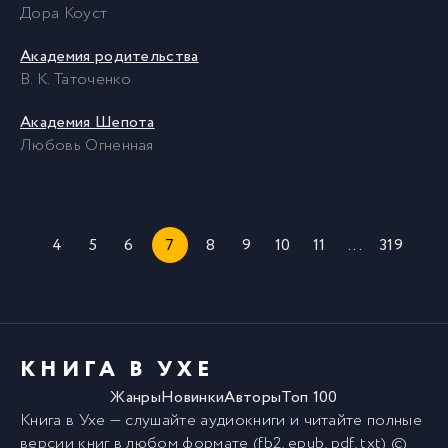
Дора Коуст
Академия родительства
В. К. Таточенко
Академия Шепота
Любовь Огненная
4
5
6
7
8
9
10
11
...
319
КНИГА В УХЕ
Жанры
Новинки
Авторы
Топ 100
Книга в Ухе
— слушайте аудиокниги и читайте полные
версии
книг
в любом формате (fb2, epub, pdf, txt) ©