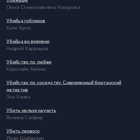
Убежище
Ольга Станиславовна Назарова
Убийца гоблинов
Кагю Кумо
Убийца во времени
Андрей Кардашов
Убийство по любви
Кэролайн Кепнес
Убийство по соседству. Современный британский
детектив
Энн Кливз
Убить нельзя научить
Ясмина Сапфир
Убить первого
Иван Шайдулин