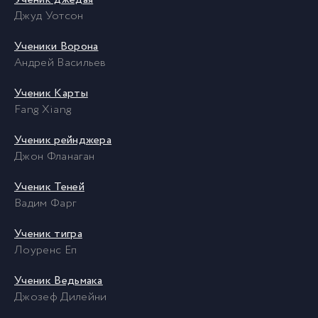
Джуд Уотсон
Ученики Ворона
Андрей Васильев
Ученик Карты
Fang Xiang
Ученик рейнджера
Джон Фланаган
Ученик Теней
Вадим Фарг
Ученик тигра
Лоуренс Еп
Ученик Ведьмака
Джозеф Дилейни