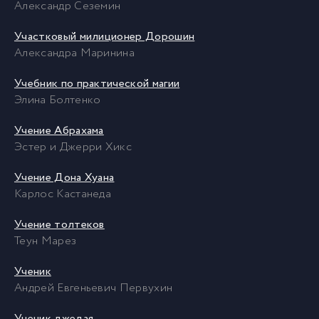
Александр Сеземин
Участковый милиционер Дорошин
Александра Маринина
Учебник по практической магии
Элина Болтенко
Учение Абрахама
Эстер и Джерри Хикс
Учение Дона Хуана
Карлос Кастанеда
Учение толтеков
Теун Марез
Ученик
Андрей Евгеньевич Первухин
Ученик джедая