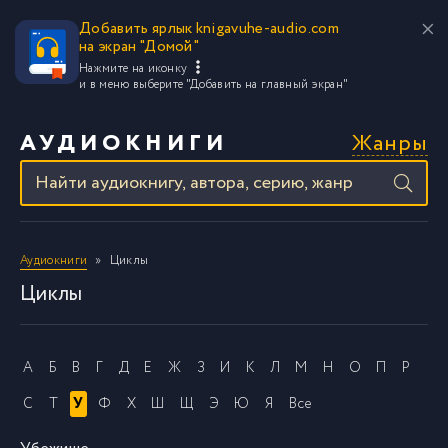
Добавить ярлык knigavuhe-audio.com
на экран "Домой"
Нажмите на иконку
и в меню выберите
"Добавить на главный экран"
Жанры
АУДИОКНИГИ
Аудиокниги
Циклы
Циклы
А
Б
В
Г
Д
Е
Ж
З
И
К
Л
М
Н
О
П
Р
С
Т
У
Ф
Х
Ш
Щ
Э
Ю
Я
Все