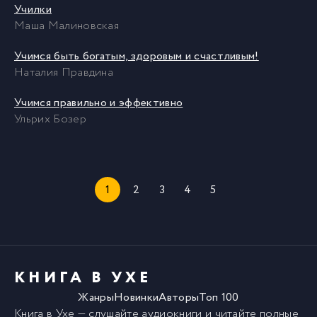
Училки
Маша Малиновская
Учимся быть богатым, здоровым и счастливым!
Наталия Правдина
Учимся правильно и эффективно
Ульрих Бозер
1
2
3
4
5
КНИГА В УХЕ
Жанры
Новинки
Авторы
Топ 100
Книга в Ухе
— слушайте аудиокниги и читайте полные