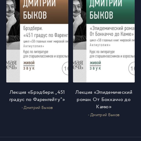
Лекция «Брэдбери. „451
Лекция «Эпидемический
градус по Фаренгейту“»
роман. От Боккаччо до
Камю»
- Дмитрий Быков
- Дмитрий Быков