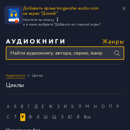
Добавить ярлык knigavuhe-audio.com
на экран "Домой"
Нажмите на иконку
и в меню выберите
"Добавить на главный экран"
Жанры
АУДИОКНИГИ
Аудиокниги
Циклы
Циклы
А
Б
В
Г
Д
Е
Ж
З
И
К
Л
М
Н
О
П
Р
С
Т
У
Ф
Х
Ш
Щ
Э
Ю
Я
Все