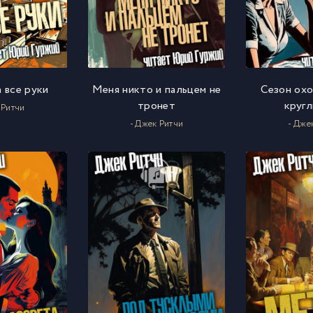
 все руки
Меня никто и пальцем не
Сезон ох
тронет
кругл
 Ритчи
- Джек Ритчи
- Дже