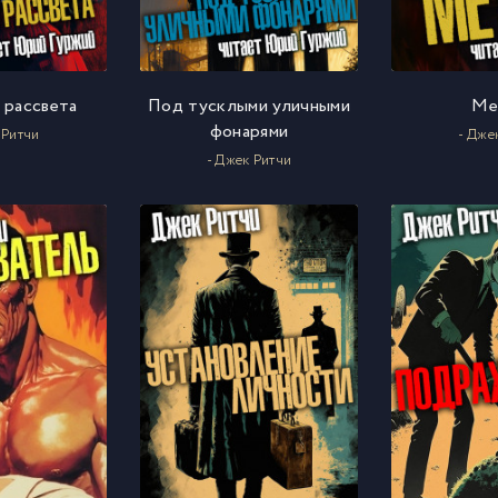
 рассвета
Под тусклыми уличными
Ме
фонарями
 Ритчи
- Дже
- Джек Ритчи