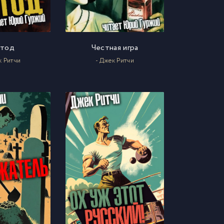
тод
Честная игра
к Ритчи
- Джек Ритчи