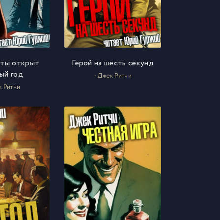
оты открыт
Герой на шесть секунд
ый год
- Джек Ритчи
к Ритчи