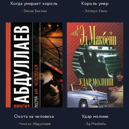
Когда умирает король
Король умер
- Элина Бакман
- Эллери Квин
Охота на человека
Удар молнии
- Чингиз Абдуллаев
- Эд Макбейн