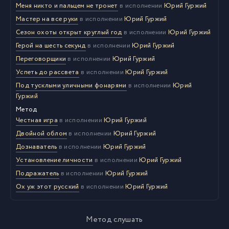
Меня никто и пальцем не тронет
в исполнении
Юрий Гуржий
Мастер на все руки
в исполнении
Юрий Гуржий
Сезон охоты открыт круглый год
в исполнении
Юрий Гуржий
Герой на шесть секунд
в исполнении
Юрий Гуржий
Переговорщики
в исполнении
Юрий Гуржий
Успеть до рассвета
в исполнении
Юрий Гуржий
Под тусклыми уличными фонарями
в исполнении
Юрий
Гуржий
Метод
Честная игра
в исполнении
Юрий Гуржий
Двойной облом
в исполнении
Юрий Гуржий
Дознаватель
в исполнении
Юрий Гуржий
Установление личности
в исполнении
Юрий Гуржий
Подражатель
в исполнении
Юрий Гуржий
Ох уж этот русский
в исполнении
Юрий Гуржий
Метод слушать