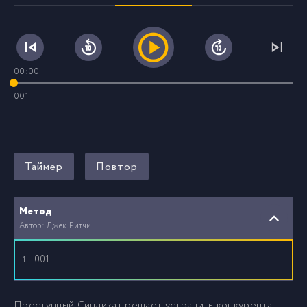
00:00
001
Таймер
Повтор
Метод
Автор: Джек Ритчи
001
1
Преступный Синдикат решает устранить конкурента.