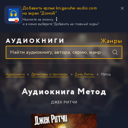
Добавить ярлык knigavuhe-audio.com
на экран "Домой"
Нажмите на иконку
и в меню выберите
"Добавить на главный экран"
Жанры
АУДИОКНИГИ
Аудиокниги
Детективы и триллеры
Джек Ритчи
Метод
Аудиокнига Метод
ДЖЕК РИТЧИ