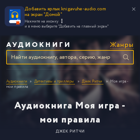
Добавить ярлык knigavuhe-audio.com
на экран "Домой"
Нажмите на иконку
и в меню выберите
"Добавить на главный экран"
Жанры
АУДИОКНИГИ
Аудиокниги
Детективы и триллеры
Джек Ритчи
Моя игра -
мои правила
Аудиокнига Моя игра -
мои правила
ДЖЕК РИТЧИ