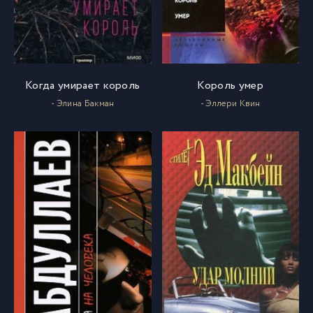
Когда умирает король
Король умер
- Элина Бакман
- Эллери Квин