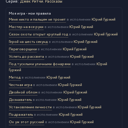
Серия:
Джек Ритчи. Рассказы
Моя игра - мои правила
Меня никто и пальцем не тронет
в исполнении
Юрий Гуржий
Мастер на все руки
в исполнении
Юрий Гуржий
Сезон охоты открыт круглый год
в исполнении
Юрий Гуржий
Герой на шесть секунд
в исполнении
Юрий Гуржий
Переговорщики
в исполнении
Юрий Гуржий
Успеть до рассвета
в исполнении
Юрий Гуржий
Под тусклыми уличными фонарями
в исполнении
Юрий
Гуржий
Метод
в исполнении
Юрий Гуржий
Честная игра
в исполнении
Юрий Гуржий
Двойной облом
в исполнении
Юрий Гуржий
Дознаватель
в исполнении
Юрий Гуржий
Установление личности
в исполнении
Юрий Гуржий
Подражатель
в исполнении
Юрий Гуржий
Ох уж этот русский
в исполнении
Юрий Гуржий