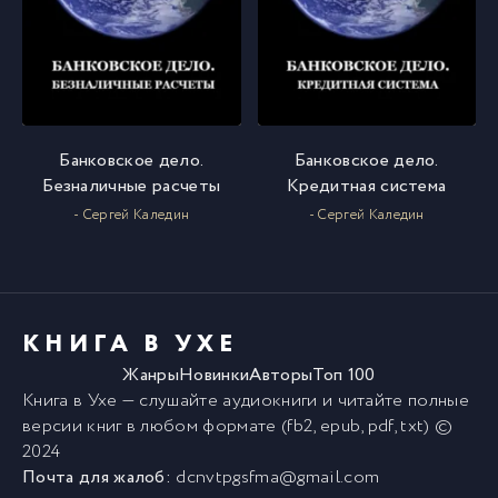
Банковское дело.
Банковское дело.
Безналичные расчеты
Кредитная система
- Сергей Каледин
- Сергей Каледин
КНИГА В УХЕ
Жанры
Новинки
Авторы
Топ 100
Книга в Ухе
— слушайте аудиокниги и читайте полные
версии
книг
в любом формате (fb2, epub, pdf, txt) ©
2024
Почта для жалоб:
dcnvtpgsfma@gmail.com