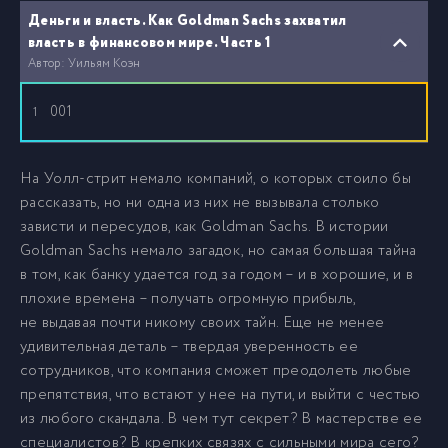
Деньги и власть. Как Goldman Sachs захватил
власть в финансовом мире. Часть 1
Автор: Уильям Коэн
001
1
На Уолл-стрит немало компаний, о которых стоило бы
рассказать, но ни одна из них не вызывала столько
зависти и пересудов, как Goldman Sachs. В истории
Goldman Sachs немало загадок, но самая большая тайна
в том, как банку удается год за годом – и в хорошие, и в
плохие времена – получать огромную прибыль,
не выдавая почти никому своих тайн. Еще не менее
удивительная деталь – твердая уверенность ее
сотрудников, что компания сможет преодолеть любые
препятствия, что встают у нее на пути, и выйти с честью
из любого скандала. В чем тут секрет? В мастерстве ее
специалистов? В крепких связях с сильными мира сего?