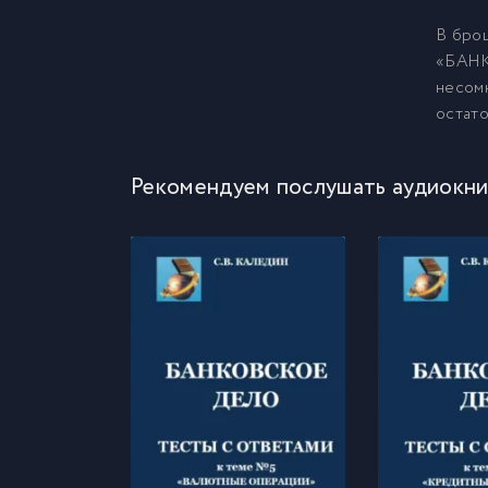
В бро
«БАНК
несомн
остато
Рекомендуем послушать аудиокни