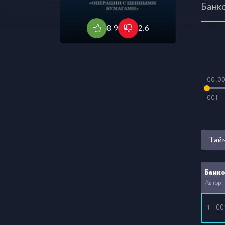
Банк
8.9
2.6
00:0
001
Тай
Банко
Автор:
00
1