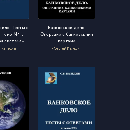
дело. Тесты с
Банковское дело.
 теме № 1.1
Операции с банковскими
я система»
картами
й Каледин
- Сергей Каледин