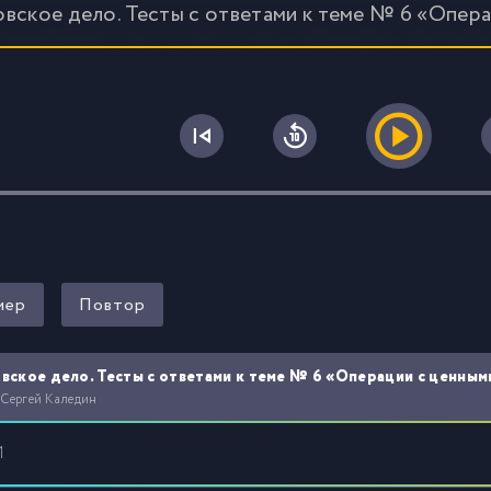
овское дело. Тесты с ответами к теме № 6 «Опер
0
мер
Повтор
вское дело. Тесты с ответами к теме № 6 «Операции с ценным
 Сергей Каледин
1