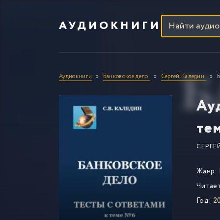
АУДИОКНИГИ
Аудиокниги
Банковское дело
Сергей Каледин
Ау
те
СЕРГЕ
Жанр:
Читае
Год:
2