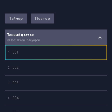
Таймер
Повтор
Темный цветок
Автор: Джон Голсуорси
001
1
002
2
003
3
004
4