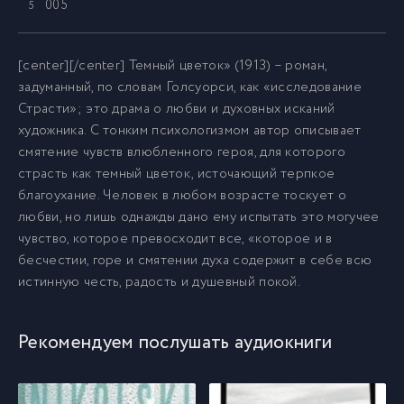
005
5
006
6
[center][/center] Темный цветок» (1913) – роман,
задуманный, по словам Голсуорси, как «исследование
Страсти»; это драма о любви и духовных исканий
007
7
художника. С тонким психологизмом автор описывает
смятение чувств влюбленного героя, для которого
008
8
страсть как темный цветок, источающий терпкое
благоухание. Человек в любом возрасте тоскует о
любви, но лишь однажды дано ему испытать это могучее
009
9
чувство, которое превосходит все, «которое и в
бесчестии, горе и смятении духа содержит в себе всю
010
истинную честь, радость и душевный покой.
10
011
11
Рекомендуем послушать аудиокниги
012
12