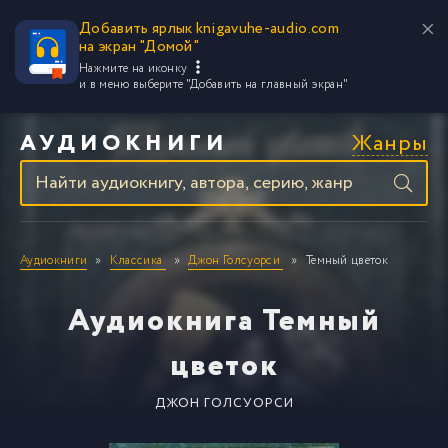
Добавить ярлык knigavuhe-audio.com
на экран "Домой"
Нажмите на иконку
и в меню выберите
"Добавить на главный экран"
Жанры
АУДИОКНИГИ
Аудиокниги
Классика
Джон Голсуорси
Темный цветок
Аудиокнига Темный
цветок
ДЖОН ГОЛСУОРСИ