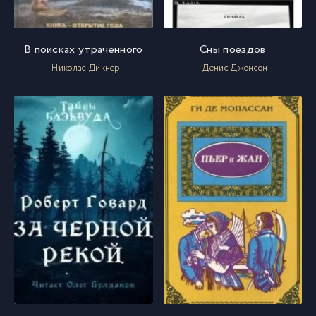
В поисках утраченного
Сны поездов
- Николас Дикнер
- Денис Джонсон