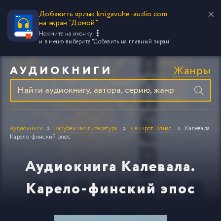
Добавить ярлык knigavuhe-audio.com
на экран "Домой"
Нажмите на иконку
и в меню выберите
"Добавить на главный экран"
Жанры
АУДИОКНИГИ
Аудиокниги
Зарубежная литература
Лённрот Элиас
Калевала.
Карело-финский эпос
Аудиокнига Калевала.
Карело-финский эпос