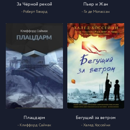
За Чёрной рекой
Пьер и Жан
- Роберт Говард
- Ги де Мопассан
Плацдарм
Бегущий за ветром
- Клиффорд Саймак
- Халед Хоссейни