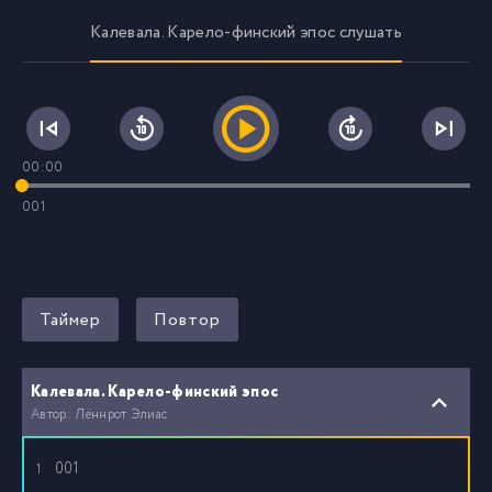
Калевала. Карело-финский эпос слушать
00:00
001
Таймер
Повтор
Калевала. Карело-финский эпос
Автор: Лённрот Элиас
001
1