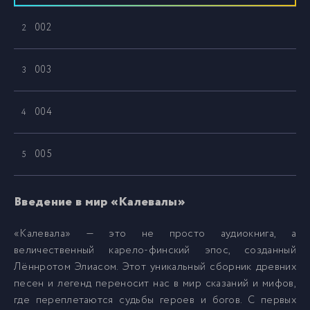
002
2
003
3
004
4
005
5
006
6
Введение в мир «Калевалы»
«Калевала» — это не просто аудиокнига, а
величественный карело-финский эпос, созданный
Лённротом Элиасом. Этот уникальный сборник древних
песен и легенд переносит нас в мир сказаний и мифов,
где переплетаются судьбы героев и богов. С первых