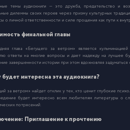
ные темы аудиокниги — это дружба, предательство и воз
6
ные дилеммы своих героев через призму культурных традици
ы о личной ответственности и силе прощения как пути к внут
7
имость финальной главы
8
дняя глава «Бегущего за ветром» является кульминацией
елю ответы на многие вопросы и дает надежду на лучшее бу
ие завершенности истории при этом вдохновляя задуматься 
9
 будет интересна эта аудиокнига?
0
ий за ветром» найдет отклик у тех, кто ценит глубокие псих
ведение будет интересно всем любителям литературы о с
1
ческих потрясений.
2
ючение: Приглашение к прочтению