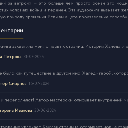
щий за ветром» — это больше чем просто роман это мощн
3
тых условиях войны и перемен. Эта аудиокнига вызывает же
ую природу прощения. Если вы ищете произведение способное
4
ентарии
5
книга захватила меня с первых страниц. История Халеда и 
а Петрова
31-07-2024
 было как путешествие в другой мир. Халед - герой, котор
тор Смирнов
15-07-2024
и переполняют! Автор мастерски описывает внутренний мир
терина Иванова
30-06-2024
твование увлекает. Каждая страница открывает новые гран