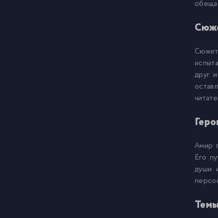
обещае
Сюже
00
9
Сюжет
01
10
испыта
друг и
оставл
01
11
читате
01
12
Геро
Амир 
01
13
Его п
души 
01
14
персон
Темы
01
15