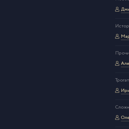
Дми
Истор
Мар
Прочи
Але
Трогат
Ири
Сложн
Оле