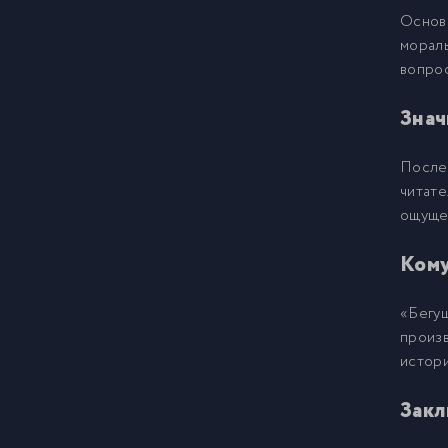
Основ
01
16
мораль
вопрос
01
17
Знач
01
18
После
читат
ощущен
01
19
Кому
02
20
«Бегущ
произ
02
21
истори
02
Закл
22