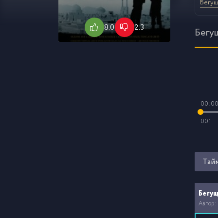
Бегущ
8.0
2.3
Бегу
00:0
001
Тай
Бегущ
Автор: