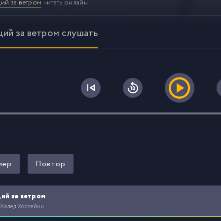
ий за ветром
читать онлайн
щий за ветром слушать
0
мер
Повтор
ий за ветром
 Халед Хоссейни