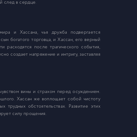
й след в сердце.
мира и Хассана, чья дружба подвергается
сын богатого торговца, и Хассан, его верный
ти расходятся после трагического события,
сно создает напряжение и интригу, заставляя
чувством вины и страхом перед осуждением.
ошлого. Хассан же воплощает собой чистоту
ых трудных обстоятельствах. Развитие этих
рует силу прощения.