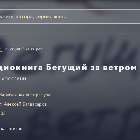
и
Бегущий за ветром
диокнига Бегущий за ветром
 ХОССЕЙНИ
Зарубежная литература
т:
Алексей Багдасаров
003
 для чтения: