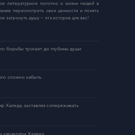
ое литературное полотно о жизни людей в
лание пересмотреть свои ценности и понять
 затронуть душу — эта история для вас!
его борьбы трогает до глубины души.
ого сложно забыть.
 Халеда, заставляя сопереживать.
и характера Халеда.