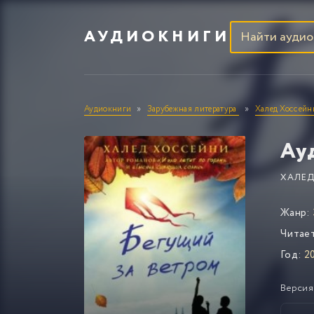
АУДИОКНИГИ
Аудиокниги
Зарубежная литература
Халед Хоссейн
Ау
ХАЛЕД
Жанр:
Читае
Год:
2
Версия