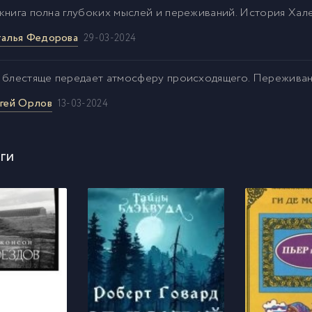
книга полна глубоких мыслей и переживаний. История Хале
алья Федорова
29-03-2024
 блестяще передает атмосферу происходящего. Переживан
гей Орлов
13-03-2024
ги