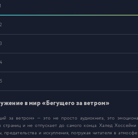
1
2
3
4
5
6
ужение в мир «Бегущего за ветром»
щий за ветром» — это не просто аудиокнига, это эмоциона
7
х страниц и не отпускает до самого конца. Халед Хоссейни
, предательства и искупления, погружая читателя в атмосфе
8