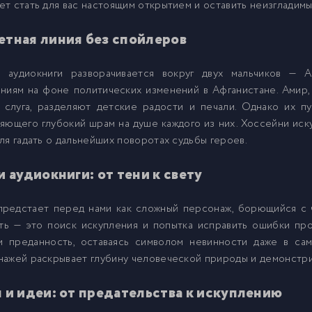
т стать для вас настоящим открытием и оставить неизгладимы
тная линия без спойлеров
9
 аудиокниги разворачивается вокруг двух мальчиков — А
0
ниям на фоне политических изменений в Афганистане. Амир, 
 слуга, разделяют детские радости и печали. Однако их пу
яющего глубокий шрам на душе каждого из них. Хоссейни иску
1
ля гадать о дальнейших поворотах судьбы героев.
2
и аудиокниги: от тени к свету
предстает перед нами как сложный персонаж, борющийся с 
3
уть — это поиск искупления и попытка исправить ошибки пр
и преданность, оставаясь символом невинности даже в сам
4
ажей раскрывает глубину человеческой природы и демонстри
 и идеи: от предательства к искуплению
5