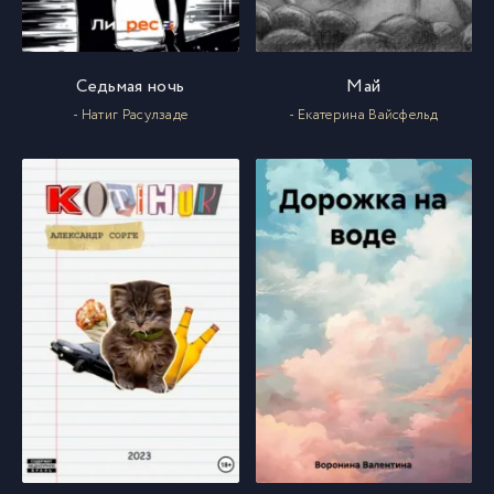
Седьмая ночь
Май
- Натиг Расулзаде
- Екатерина Вайсфельд