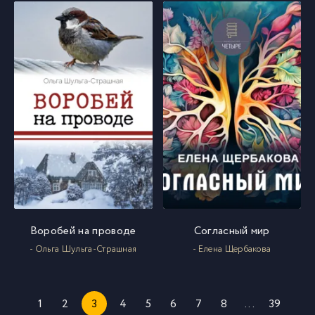
Воробей на проводе
Согласный мир
- Ольга Шульга-Страшная
- Елена Щербакова
1
2
3
4
5
6
7
8
...
39