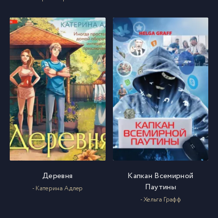
Деревня
Капкан Всемирной
Паутины
- Катерина Адлер
- Хельга Графф