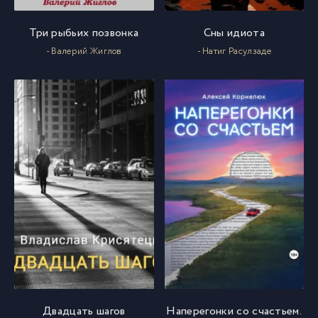
Три рыбьих позвонка
Сны идиота
- Валерий Жиглов
- Натиг Расулзаде
Двадцать шагов
Наперегонки со счастьем.