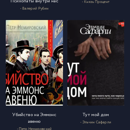
Психопаты внутри нас
- Князь Процент
- Валерий Рубин
Убийство на Эммонс
Тут мой дом
авеню
- Эльчин Сафарли
- Петр Немировский