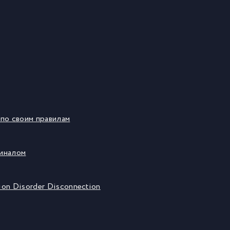
по своим правилам
иналом
ion Disorder Disconnection