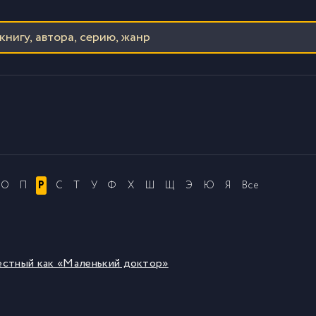
О
П
Р
С
Т
У
Ф
Х
Ш
Щ
Э
Ю
Я
Все
естный как «Маленький доктор»