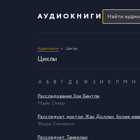
АУДИОКНИГИ
Аудиокниги
Циклы
Циклы
А
Б
В
Г
Д
Е
Ж
З
И
К
Л
М
Н
Расследования Зои Бентли
Майк Омер
Расследует доктор Жан Доллан, более изв
Жорж Сименон
Расследует Тамерлан