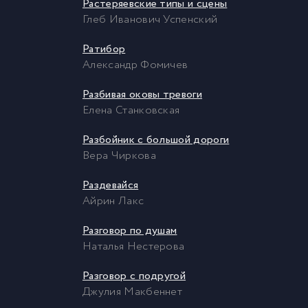
Растеряевские типы и сцены
Глеб Иванович Успенский
Ратибор
Александр Фомичев
Разбивая оковы тревоги
Елена Станковская
Разбойник с большой дороги
Вера Чиркова
Раздевайся
Айрин Лакс
Разговор по душам
Наталья Нестерова
Разговор с подругой
Джулия Макбеннет