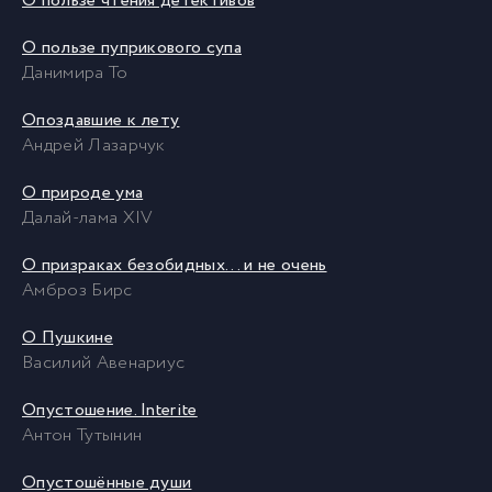
О пользе чтения детективов
О пользе пуприкового супа
Данимира То
Опоздавшие к лету
Андрей Лазарчук
О природе ума
Далай-лама XIV
О призраках безобидных... и не очень
Амброз Бирс
О Пушкине
Василий Авенариус
Опустошение. Interite
Антон Тутынин
Опустошённые души