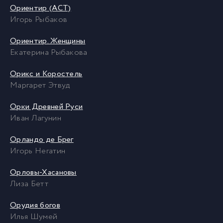
Ориентир (АСТ)
Игорь Рыбаков
Ориентир. Женщины
Екатерина Рыбакова
Орикс и Коростель
Маргарет Этвуд
Орки Древней Руси
Иван Лагунин
Орландо де Брег
Игорь Негатин
Орловы-Хасановы
Лиза Бетт
Орудия богов
Илья Шумей