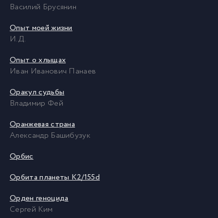
Василий Брусянин
Опыт моей жизни
И.Д.
Опыт о хлыщах
Иван Иванович Панаев
Оракул судьбы
Владимир Фей
Оранжевая страна
Александр Башибузук
Орбис
Орбита планеты K2/155d
Орден геноцида
Сергей Ким