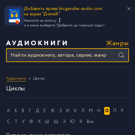
Добавить ярлык knigavuhe-audio.com
на экран "Домой"
Нажмите на иконку
и в меню выберите
"Добавить на главный экран"
Жанры
АУДИОКНИГИ
Аудиокниги
Циклы
Циклы
А
Б
В
Г
Д
Е
Ж
З
И
К
Л
М
Н
О
П
Р
С
Т
У
Ф
Х
Ш
Щ
Э
Ю
Я
Все