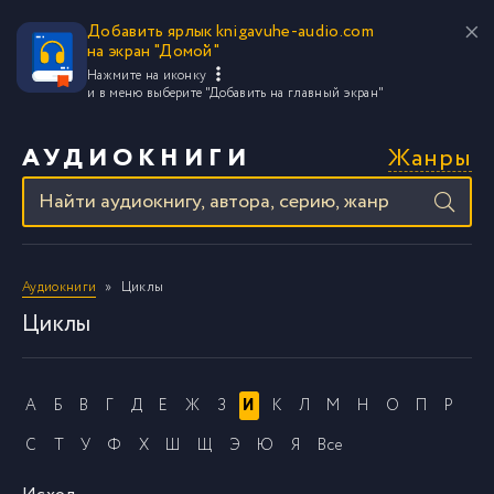
Добавить ярлык knigavuhe-audio.com
на экран "Домой"
Нажмите на иконку
и в меню выберите
"Добавить на главный экран"
Жанры
АУДИОКНИГИ
Аудиокниги
Циклы
Циклы
А
Б
В
Г
Д
Е
Ж
З
И
К
Л
М
Н
О
П
Р
С
Т
У
Ф
Х
Ш
Щ
Э
Ю
Я
Все