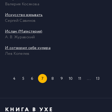
Валерия Косякова
Искусство взрывать
Сергей Савинов
Ислам (Магистерия)
А. В. Журавский
И сотворил себе кумира
Лев Копелев
4
5
6
7
8
9
10
11
...
13
КНИГА В УХЕ