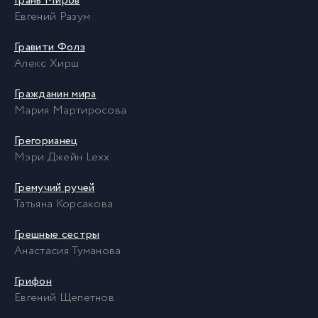
Грань Миров
Евгений Разум
Гравити Фолз
Алекс Хирш
Гражданин мира
Мария Мартиросова
Грегорианец
Мэри Джейн Lexx
Гремучий ручей
Татьяна Корсакова
Грешные сестры
Анастасия Туманова
Грифон
Евгений Щепетнов