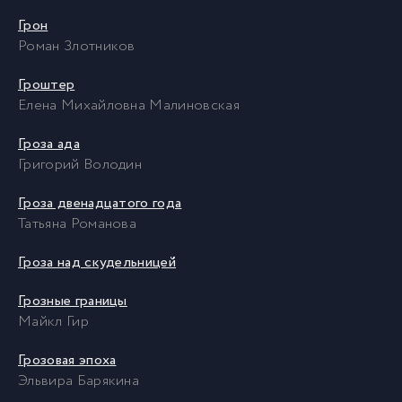
Грон
Роман Злотников
Гроштер
Елена Михайловна Малиновская
Гроза ада
Григорий Володин
Гроза двенадцатого года
Татьяна Романова
Гроза над скудельницей
Грозные границы
Майкл Гир
Грозовая эпоха
Эльвира Барякина