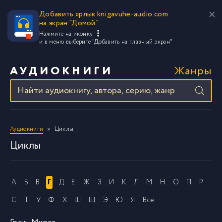
Добавить ярлык knigavuhe-audio.com
на экран "Домой"
Нажмите на иконку
и в меню выберите
"Добавить на главный экран"
Жанры
АУДИОКНИГИ
Аудиокниги
Циклы
Циклы
А
Б
В
Г
Д
Е
Ж
З
И
К
Л
М
Н
О
П
Р
С
Т
У
Ф
Х
Ш
Щ
Э
Ю
Я
Все