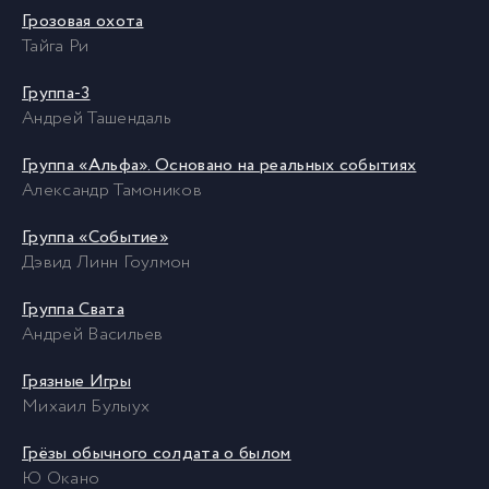
Грозовая охота
Тайга Ри
Группа-3
Андрей Ташендаль
Группа «Альфа». Основано на реальных событиях
Александр Тамоников
Группа «Событие»
Дэвид Линн Гоулмон
Группа Свата
Андрей Васильев
Грязные Игры
Михаил Булыух
Грёзы обычного солдата о былом
Ю Окано