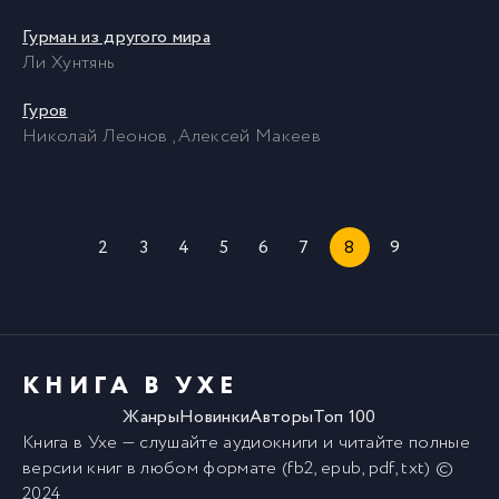
Гурман из другого мира
Ли Хунтянь
Гуров
Николай Леонов , Алексей Макеев
2
3
4
5
6
7
8
9
КНИГА В УХЕ
Жанры
Новинки
Авторы
Топ 100
Книга в Ухе
— слушайте аудиокниги и читайте полные
версии
книг
в любом формате (fb2, epub, pdf, txt) ©
2024