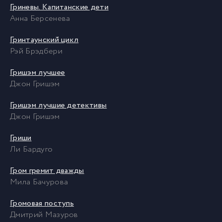
Гриневы. Капитанские дети
Анна Берсенева
Гринтаунский цикл
Рэй Брэдбери
Гришэм лучшее
Джон Гришэм
Гришэм лучшие детективы
Джон Гришэм
Гриши
Ли Бардуго
Гром гремит дважды
Мила Бачурова
Громовая поступь
Дмитрий Мазуров