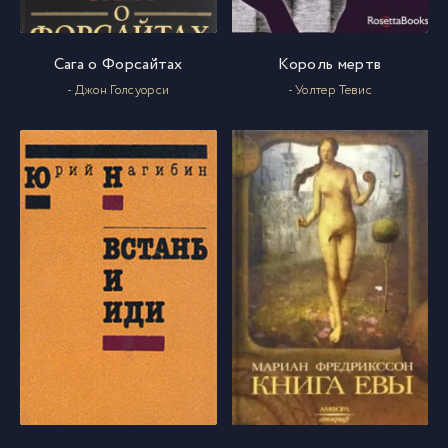
Сага о Форсайтах
Король мертв
- Джон Голсуорси
- Уолтер Тевис