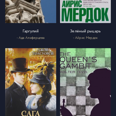
Гаргулий
Зелёный рыцарь
- Ада Алиферцева
- Айрис Мердок