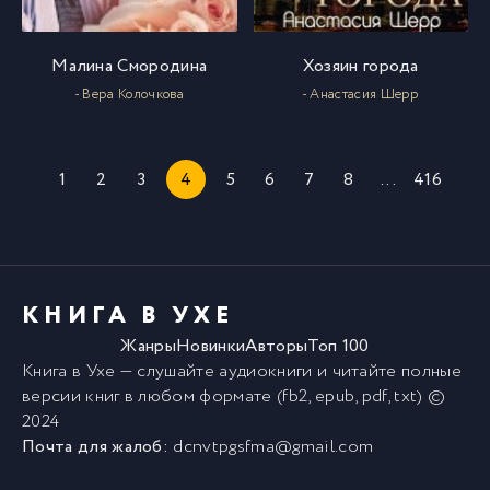
Малина Смородина
Хозяин города
- Вера Колочкова
- Анастасия Шерр
1
2
3
4
5
6
7
8
...
416
КНИГА В УХЕ
Жанры
Новинки
Авторы
Топ 100
Книга в Ухе
— слушайте аудиокниги и читайте полные
версии
книг
в любом формате (fb2, epub, pdf, txt) ©
2024
Почта для жалоб:
dcnvtpgsfma@gmail.com