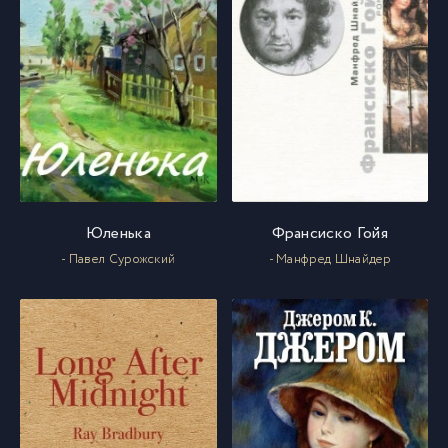
Юленька
Франсиско Гойя
- Павел Сурожский
- Манфред Шнайдер