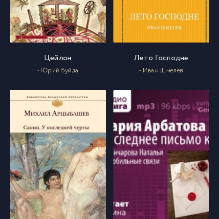
Цейлон
Лето Господне
- Юрий Буйда
- Иван Шмелёв