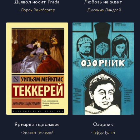
Дьявол носит Prada
Любовь не ждет
- Лорен Вайсбергер
- Джоанна Линдсей
Ярмарка тщеславия
Озорник
- Уильям Теккерей
- Гафур Гулям