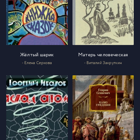
Жёлтый шарик
Матерь человеческая
- Елена Серкова
- Виталий Закруткин