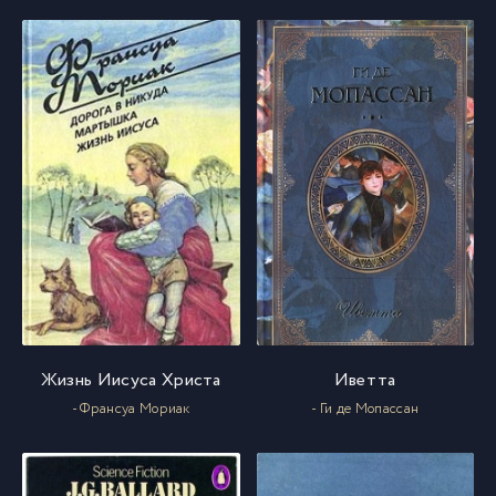
Жизнь Иисуса Христа
Иветта
- Франсуа Мориак
- Ги де Мопассан