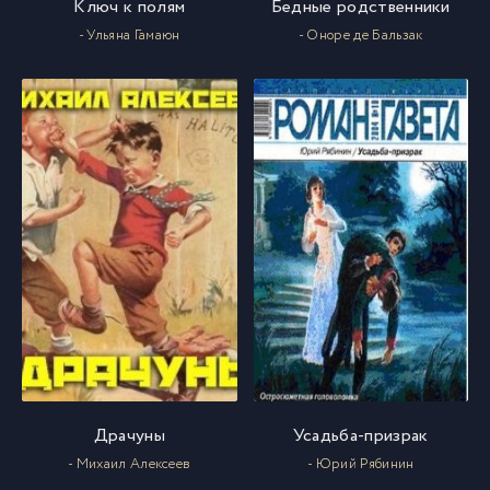
Ключ к полям
Бедные родственники
- Ульяна Гамаюн
- Оноре де Бальзак
Драчуны
Усадьба-призрак
- Михаил Алексеев
- Юрий Рябинин