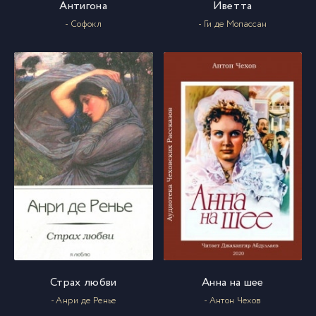
Антигона
Иветта
- Софокл
- Ги де Мопассан
Страх любви
Анна на шее
- Анри де Ренье
- Антон Чехов