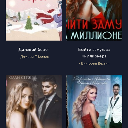
Далекий берег
Выйти замуж за
миллионера
- Дженни Т. Колган
- Виктория Вестич