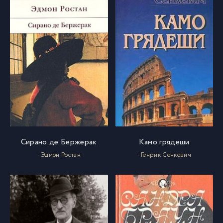
Сирано де Бержерак
Камо грядеши
- Эдмон Ростан
- Генрик Сенкевич