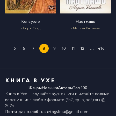
Консуэло
Наотмашь
- Жорж Санд
- Марина Кистяева
5
6
7
8
9
10
11
12
...
416
КНИГА В УХЕ
Жанры
Новинки
Авторы
Топ 100
Книга в Ухе
— слушайте аудиокниги и читайте полные
версии
книг
в любом формате (fb2, epub, pdf, txt) ©
2024
Почта для жалоб:
dcnvtpgsfma@gmail.com