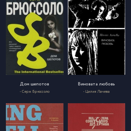
Дом шепотов
Виновата любовь
- Серж Брюссоло
- Цилия Лачева