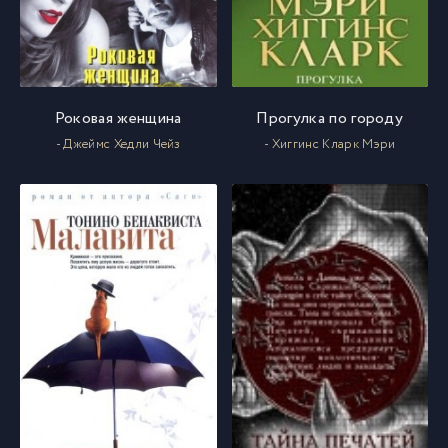
Роковая женщина
Прогулка по городу
- Джеймс Хедли Чейз
- Хиггинс Кларк Мэри