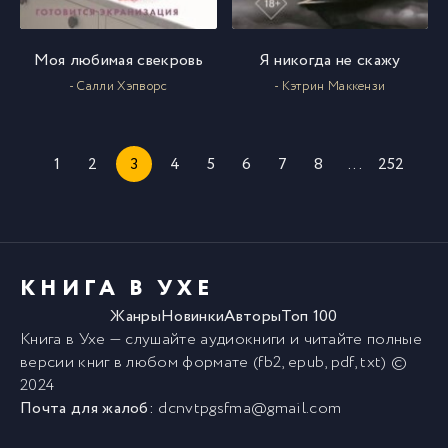
Моя любимая свекровь
Я никогда не скажу
- Салли Хэпворс
- Кэтрин Маккензи
1
2
3
4
5
6
7
8
...
252
КНИГА В УХЕ
Жанры
Новинки
Авторы
Топ 100
Книга в Ухе
— слушайте аудиокниги и читайте полные
версии
книг
в любом формате (fb2, epub, pdf, txt) ©
2024
Почта для жалоб:
dcnvtpgsfma@gmail.com