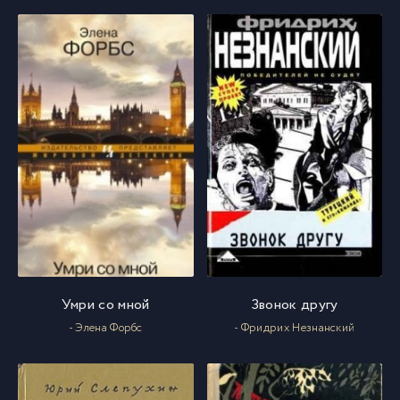
Умри со мной
Звонок другу
- Элена Форбс
- Фридрих Незнанский