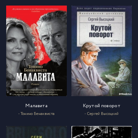
Малавита
Крутой поворот
- Тонино Бенаквиста
- Сергей Высоцкий