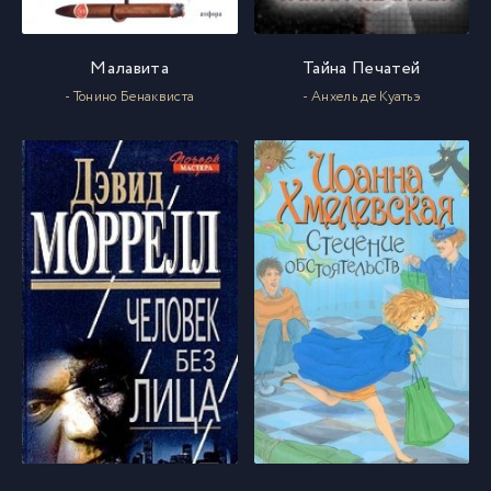
Малавита
Тайна Печатей
- Тонино Бенаквиста
- Анхель де Куатьэ