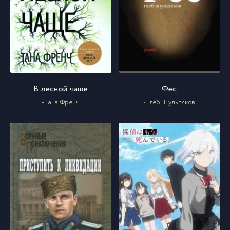
В лесной чаще
Фес
- Тана Френч
- Глеб Шульпяков