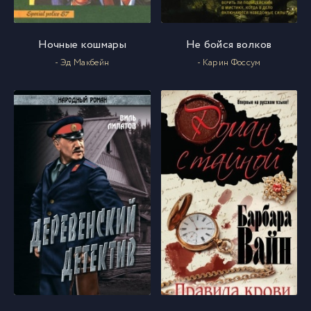
Ночные кошмары
Не бойся волков
- Эд Макбейн
- Карин Фоссум