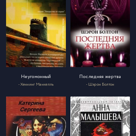
Неугомонный
Последняя жертва
- Хеннинг Манкелль
- Шэрон Болтон