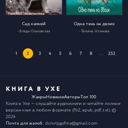
Сад камней
Одна тень на двоих
- Влада Ольховская
- Татьяна Устинова
1
2
3
4
5
6
7
8
...
252
КНИГА В УХЕ
Жанры
Новинки
Авторы
Топ 100
Книга в Ухе
— слушайте аудиокниги и читайте полные
версии
книг
в любом формате (fb2, epub, pdf, txt) ©
2024
Почта для жалоб:
dcnvtpgsfma@gmail.com