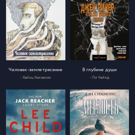
Человек-землетрясение
В глубине души
- Хайнц Конзалик
- Ли Чайлд