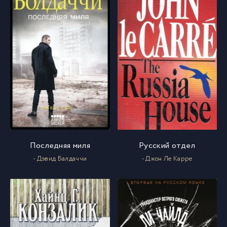
Последняя миля
Русский отдел
- Дэвид Балдаччи
- Джон Ле Карре