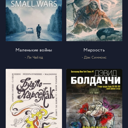
Маленькие войны
Мерзость
- Ли Чайлд
- Дэн Симмонс