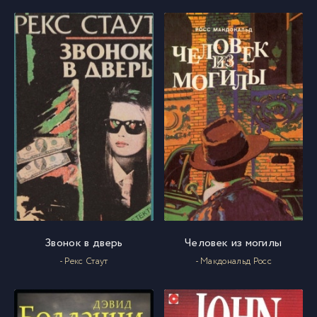
Звонок в дверь
Человек из могилы
- Рекс Стаут
- Макдональд Росс