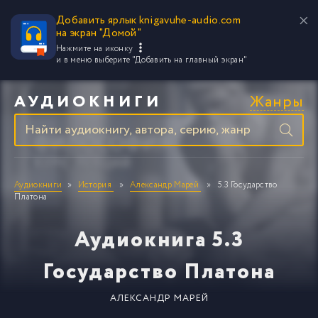
Добавить ярлык knigavuhe-audio.com
на экран "Домой"
Нажмите на иконку
и в меню выберите
"Добавить на главный экран"
Жанры
АУДИОКНИГИ
Аудиокниги
История
Александр Марей
5.3 Государство
Платона
Аудиокнига 5.3
Государство Платона
АЛЕКСАНДР МАРЕЙ