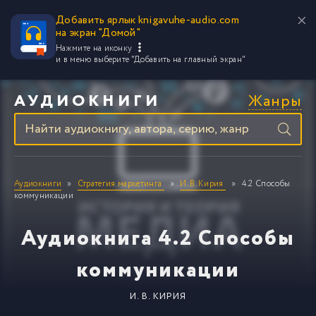
Добавить ярлык knigavuhe-audio.com
на экран "Домой"
Нажмите на иконку
и в меню выберите
"Добавить на главный экран"
Жанры
АУДИОКНИГИ
Аудиокниги
Стратегия маркетинга
И. В. Кирия
4.2 Способы
коммуникации
Аудиокнига 4.2 Способы
коммуникации
И. В. КИРИЯ