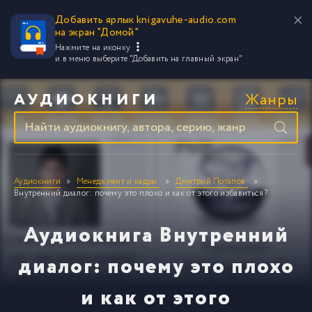
Добавить ярлык knigavuhe-audio.com
на экран "Домой"
Нажмите на иконку
и в меню выберите
"Добавить на главный экран"
Жанры
АУДИОКНИГИ
Аудиокниги
Менеджмент и кадры
Дмитрий Потапов
Внутренний диалог: почему это плохо и как от этого избавиться?
Аудиокнига Внутренний
диалог: почему это плохо
и как от этого