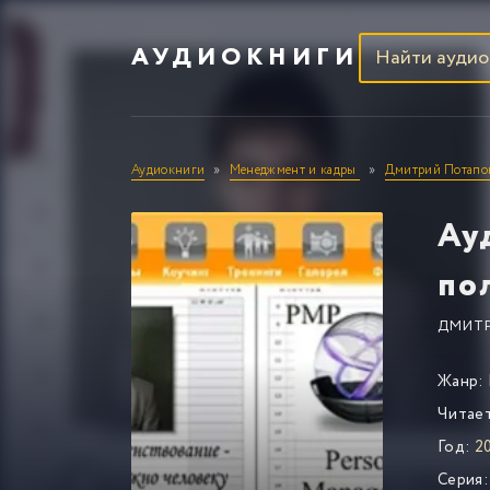
АУДИОКНИГИ
Аудиокниги
Менеджмент и кадры
Дмитрий Потапо
Ау
по
ДМИТ
Жанр:
Читае
Год:
2
Серия: