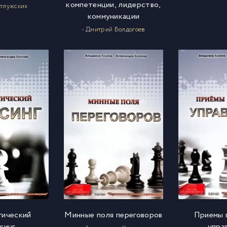
компетенции, лидерство,
етлужских
коммуникации
- Дмитрий Болдогоев
гический
Минные поля переговоров
Приемы 
синг
упра