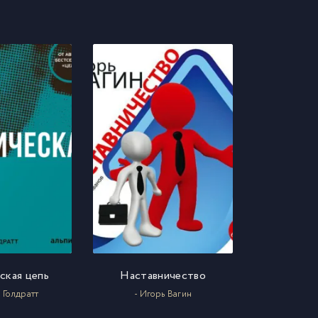
ская цепь
Наставничество
 Голдратт
- Игорь Вагин