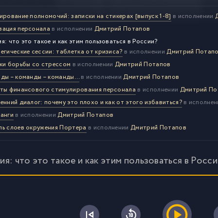
ирование полномочий: записки на стикерах [выпуск 1-8]
в исполнении
ация персонала
в исполнении
Дмитрий Потапов
я: что это такое и как этим пользоваться в России?
егические сессии: таблетка от кризиса?
в исполнении
Дмитрий Потап
ки борьбы со стрессом
в исполнении
Дмитрий Потапов
ды – команды – команды…
в исполнении
Дмитрий Потапов
ты финансового стимулирования персонала
в исполнении
Дмитрий По
енний диалог: почему это плохо и как от этого избавиться?
в исполне
анги
в исполнении
Дмитрий Потапов
ь слоев окружения Портера
в исполнении
Дмитрий Потапов
я: что это такое и как этим пользоваться в Росс