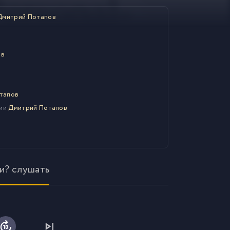
Дмитрий Потапов
ов
тапов
нии
Дмитрий Потапов
ии? слушать