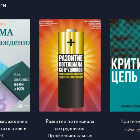
ги
награждения.
Развитие потенциала
Критиче
тать цели и
сотрудников.
- Элияху
PI
Профессиональные