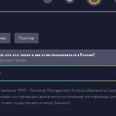
0
мер
Повтор
я: что это такое и как этим пользоваться в России?
 Дмитрий Потапов
1
м выпуске PMP – Personal-Management Podcast Дмитрий и Се
чевых составляющих деятельности компании, ее пирамиды це
 может существовать в мире бизнеса!..