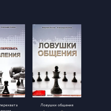
перехвата
Ловушки общения
вления