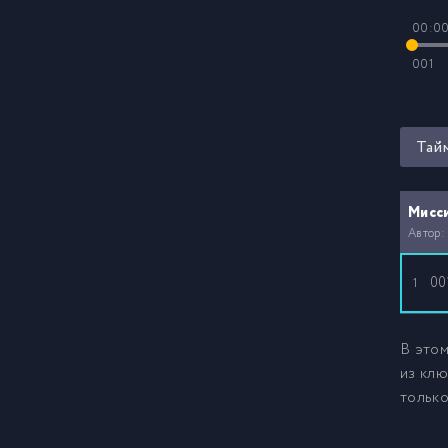
00:0
001
Тай
Мисси
Автор:
00
1
В это
из клю
только