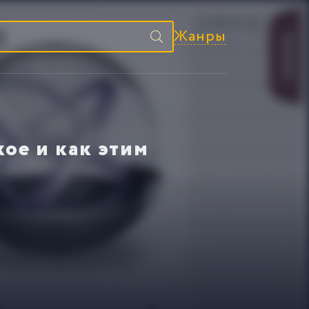
Жанры
кое и как этим