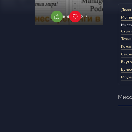
Делег
8.8
2.7
Мотив
Мисси
Страт
Техни
Коман
Секре
Внутр
Бумер
Модел
Мисси