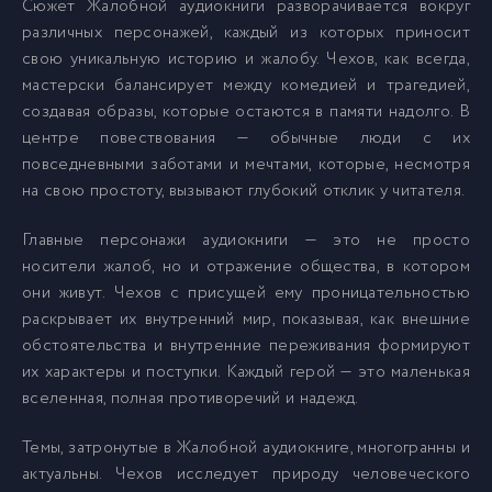
Сюжет Жалобной аудиокниги разворачивается вокруг
различных персонажей, каждый из которых приносит
Радость
14
свою уникальную историю и жалобу. Чехов, как всегда,
мастерски балансирует между комедией и трагедией,
создавая образы, которые остаются в памяти надолго. В
Роман с кантрабасом
15
центре повествования — обычные люди с их
повседневными заботами и мечтами, которые, несмотря
на свою простоту, вызывают глубокий отклик у читателя.
Сапоги
16
Главные персонажи аудиокниги — это не просто
Смерть чиновника
17
носители жалоб, но и отражение общества, в котором
они живут. Чехов с присущей ему проницательностью
раскрывает их внутренний мир, показывая, как внешние
Толстый и тонкий
18
обстоятельства и внутренние переживания формируют
их характеры и поступки. Каждый герой — это маленькая
Унтер Пришибаев
19
вселенная, полная противоречий и надежд.
Темы, затронутые в Жалобной аудиокниге, многогранны и
Хирургия
20
актуальны. Чехов исследует природу человеческого