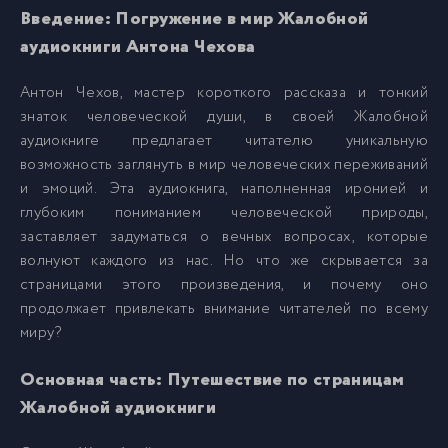
Канитель
6
Введение: Погружение в мир Жалобной
аудиокниги Антона Чехова
На гвозде
7
Антон Чехов, мастер короткого рассказа и тонкий
знаток человеческой души, в своей Жалобной
Не в духе
8
аудиокниге предлагает читателю уникальную
возможность заглянуть в мир человеческих переживаний
и эмоций. Эта аудиокнига, наполненная иронией и
Ночь перед судом
9
глубоким пониманием человеческой природы,
заставляет задуматься о вечных вопросах, которые
Ночь перед судом ч2
10
волнуют каждого из нас. Но что же скрывается за
страницами этого произведения, и почему оно
продолжает привлекать внимание читателей по всему
Ну, публика!
11
миру?
Основная часть: Путешествие по страницам
Письмо к ученому соседу
12
Жалобной аудиокниги
Письмо к ученому соседу ч2
13