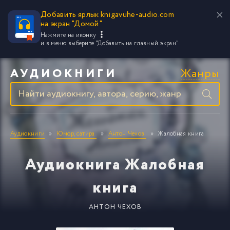
Добавить ярлык knigavuhe-audio.com
на экран "Домой"
Нажмите на иконку
и в меню выберите
"Добавить на главный экран"
Жанры
АУДИОКНИГИ
Аудиокниги
Юмор, сатира
Антон Чехов
Жалобная книга
Аудиокнига Жалобная
книга
АНТОН ЧЕХОВ