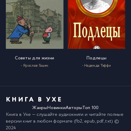
Советы для жизни
Подлецы
- Ярослав Гашек
- Надежда Тэффи
КНИГА В УХЕ
Жанры
Новинки
Авторы
Топ 100
Книга в Ухе
— слушайте аудиокниги и читайте полные
версии
книг
в любом формате (fb2, epub, pdf, txt) ©
2024