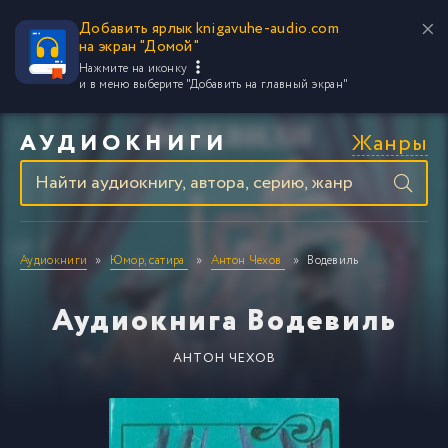
Добавить ярлык knigavuhe-audio.com
на экран "Домой"
Нажмите на иконку
и в меню выберите
"Добавить на главный экран"
Жанры
АУДИОКНИГИ
Аудиокниги
Юмор, сатира
Антон Чехов
Водевиль
Аудиокнига Водевиль
АНТОН ЧЕХОВ