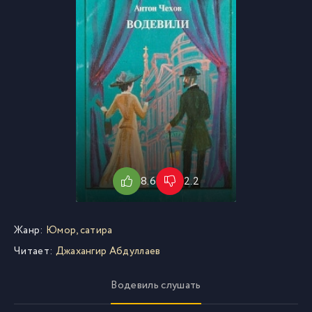
8.6
2.2
Жанр:
Юмор, сатира
Читает:
Джахангир Абдуллаев
Водевиль слушать