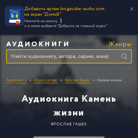
Добавить ярлык knigavuhe-audio.com
на экран "Домой"
Нажмите на иконку
и в меню выберите
"Добавить на главный экран"
Жанры
АУДИОКНИГИ
Аудиокниги
Юмор, сатира
Ярослав Гашек
Камень жизни
Аудиокнига Камень
жизни
ЯРОСЛАВ ГАШЕК