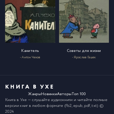
Канитель
Советы для жизни
- Антон Чехов
- Ярослав Гашек
КНИГА В УХЕ
Жанры
Новинки
Авторы
Топ 100
Книга в Ухе
— слушайте аудиокниги и читайте полные
версии
книг
в любом формате (fb2, epub, pdf, txt) ©
2024