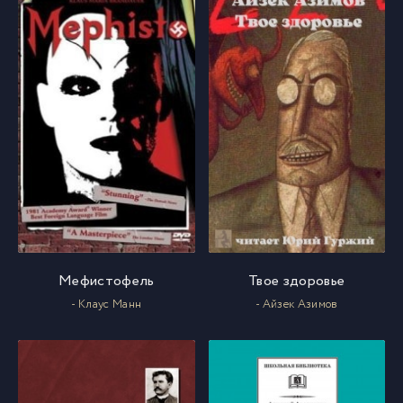
Мефистофель
Твое здоровье
- Клаус Манн
- Айзек Азимов