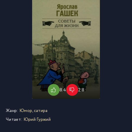
8.4
2.8
Жанр:
Юмор, сатира
Читает:
Юрий Гуржий