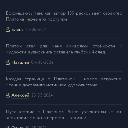
043
43
Восхищаюсь тем, как автор 139 раскрывает характер
Платона через его поступки.
044
44
Елена
16-06-2024
045
45
Платон стал для меня символом стойкости и
мудрости, аудиокнига оставила глубокий след.
046
46
Наталья
04-06-2024
047
47
Каждая страница с Платоном - новое открытие.
Чтение доставило истинное удовольствие!
048
48
Алексей
23-05-2024
049
49
Путешествие с Платоном было увлекательным, он
вдохновил меня на перемены в жизни.
050
50