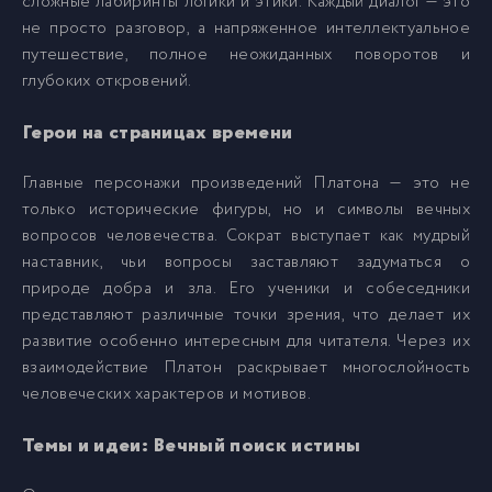
сложные лабиринты логики и этики. Каждый диалог — это
не просто разговор, а напряженное интеллектуальное
014
14
путешествие, полное неожиданных поворотов и
глубоких откровений.
015
15
Герои на страницах времени
016
16
Главные персонажи произведений Платона — это не
только исторические фигуры, но и символы вечных
вопросов человечества. Сократ выступает как мудрый
017
17
наставник, чьи вопросы заставляют задуматься о
природе добра и зла. Его ученики и собеседники
018
18
представляют различные точки зрения, что делает их
развитие особенно интересным для читателя. Через их
взаимодействие Платон раскрывает многослойность
019
19
человеческих характеров и мотивов.
020
20
Темы и идеи: Вечный поиск истины