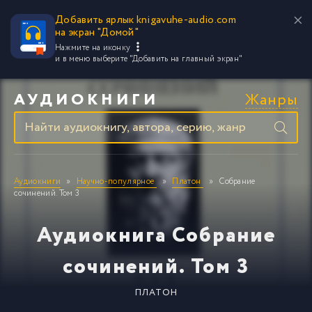
Добавить ярлык knigavuhe-audio.com
на экран "Домой"
Нажмите на иконку
и в меню выберите
"Добавить на главный экран"
Жанры
АУДИОКНИГИ
Аудиокниги
Научно-популярное
Платон
Собрание
сочинений. Том 3
Аудиокнига Собрание
сочинений. Том 3
ПЛАТОН