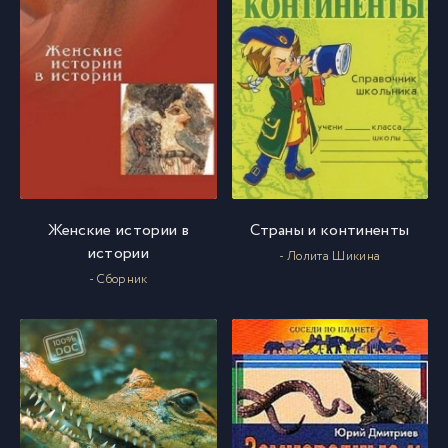
058
58
059
59
060
60
061
61
Женские истории в
Страны и континенты
истории
- Лолита Шикина
062
62
- Сборник
063
63
064
64