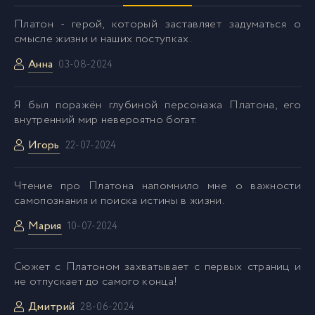
036
36
Платон - герой, который заставляет задуматься о
смысле жизни и наших поступках.
Анна
037
37
03-08-2024
Я был поражён глубиной персонажа Платона, его
038
38
внутренний мир невероятно богат.
Игорь
22-07-2024
039
39
Чтение про Платона напомнило мне о важности
040
40
самопознания и поиска истины в жизни.
Мария
10-07-2024
041
41
Сюжет с Платоном захватывает с первых страниц и
042
42
не отпускает до самого конца!
Дмитрий
28-06-2024