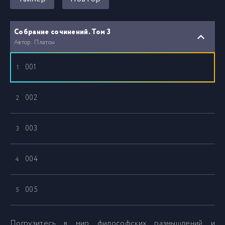
Собрание сочинений. Том 3
Автор: Платон
001
1
002
2
003
3
004
4
005
5
006
6
Погрузитесь в мир философских размышлений и