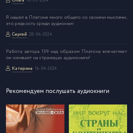
Ольга
10-05-2024
051
51
Я нашёл в Платоне много общего со своими мыслями,
это редкость среди аудиокниг.
052
52
Сергей
28-04-2024
053
53
Pабота автора 139 над образом Платона впечатляет
он оживает на страницах аудиокниги!
Kатерина
054
16-04-2024
54
055
55
Рекомендуем послушать аудиокниги
056
56
057
57