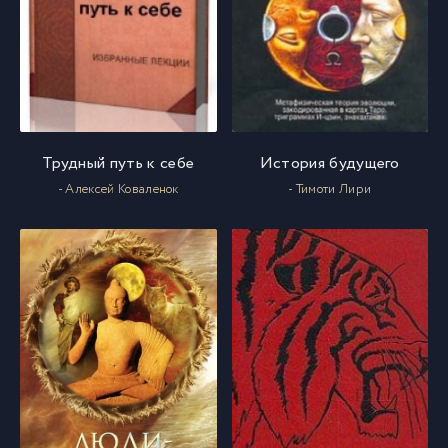
073
73
074
74
Трудный путь к себе
История будущего
075
75
- Алексей Коваленок
- Тимоти Лири
076
76
077
77
078
78
079
79