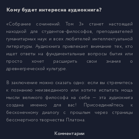
Кому будет интересна аудиокнига?
029
29
«Собрание сочинений. Том 3» станет настоящей
находкой для студентов-философов, преподавателей
030
30
гуманитарных наук и всех любителей интеллектуальной
литературы. Аудиокнига привлекает внимание тех, кто
031
ищет ответы на фундаментальные вопросы бытия или
31
просто хочет расширить свои знания о
древнегреческой культуре.
032
32
В заключение можно сказать одно: если вы стремитесь
к познанию неизведанного или хотите испытать мощь
033
33
мысли великого философа на себе — эта аудиокнига
создана именно для вас! Присоединяйтесь к
034
34
бесконечному диалогу с прошлым через страницы
бессмертного творчества Платона.
035
35
Комментарии