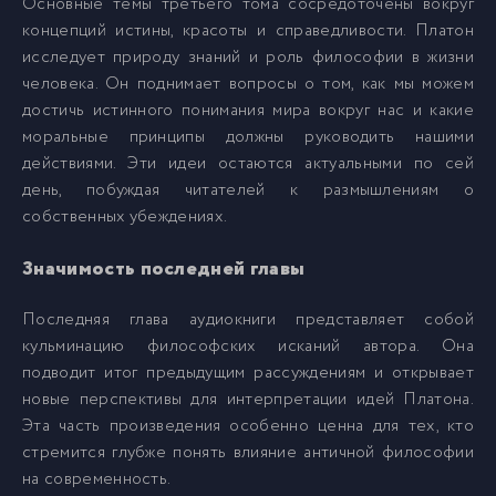
Основные темы третьего тома сосредоточены вокруг
021
21
концепций истины, красоты и справедливости. Платон
исследует природу знаний и роль философии в жизни
022
22
человека. Он поднимает вопросы о том, как мы можем
достичь истинного понимания мира вокруг нас и какие
моральные принципы должны руководить нашими
023
23
действиями. Эти идеи остаются актуальными по сей
день, побуждая читателей к размышлениям о
024
24
собственных убеждениях.
Значимость последней главы
025
25
Последняя глава аудиокниги представляет собой
кульминацию философских исканий автора. Она
026
26
подводит итог предыдущим рассуждениям и открывает
новые перспективы для интерпретации идей Платона.
027
27
Эта часть произведения особенно ценна для тех, кто
стремится глубже понять влияние античной философии
на современность.
028
28