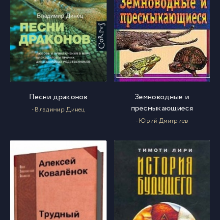
065
65
066
66
067
67
068
68
Песни драконов
Земноводные и
пресмыкающиеся
- Владимир Динец
- Юрий Дмитриев
069
69
070
70
071
71
072
72