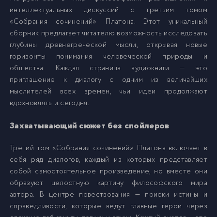
интеллектуальных дискуссий с третьим томом
«Собрания сочинений» Платона. Этот уникальный
007
7
сборник предлагает читателю возможность исследовать
глубины древнегреческой мысли, открывая новые
008
8
горизонты понимания человеческой природы и
общества. Каждая страница аудиокниги — это
приглашение к диалогу с одним из величайших
009
9
мыслителей всех времен, чьи идеи продолжают
вдохновлять и сегодня.
010
10
Захватывающий сюжет без спойлеров
011
11
Третий том «Собрания сочинений» Платона включает в
себя ряд диалогов, каждый из которых представляет
собой самостоятельное произведение, но вместе они
012
12
образуют целостную картину философского мира
автора. В центре повествования — поиски истины и
013
13
справедливости, которые ведут главные герои через